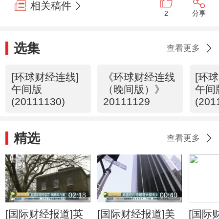
相关稿件
2
分享
选集
查看更多
[环球财经连线]
《环球财经连线
[环
午间版
（晚间版）》
午间
(20111130)
20111129
(201
精选
查看更多
02:18
00:40
[国际财经报道]英
[国际财经报道]美
[国际