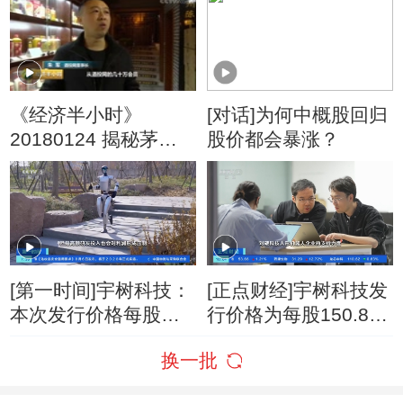
《经济半小时》
[对话]为何中概股回归
20180124 揭秘茅台
股价都会暴涨？
连涨之谜？
[第一时间]宇树科技：
[正点财经]宇树科技发
本次发行价格每股
行价格为每股150.80
150.80元 上市时市值
元
换一批
约为609.93亿元