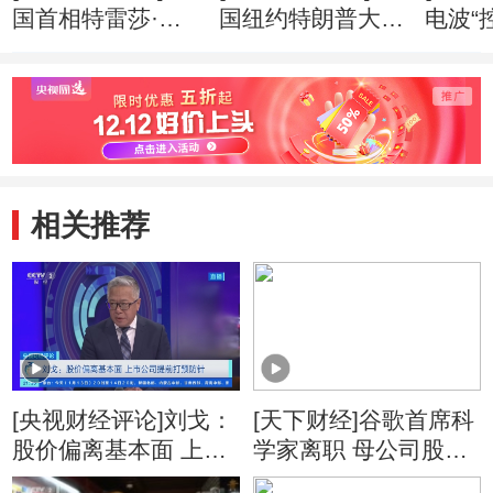
国首相特雷莎·梅
国纽约特朗普大厦
电波“
两年内第三次改组
失火 三人受伤
应就
内阁
相关推荐
[央视财经评论]刘戈：
[天下财经]谷歌首席科
股价偏离基本面 上市
学家离职 母公司股价
公司提前打预防针
5日收盘跌超4%