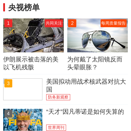
央视榜单
1
2
共同关注
每周质量报告
伊朗展示被击落的美
为何戴了太阳镜反而
以飞机残骸
头晕眼胀？
美国拟动用战术核武器对抗大
3
国
防务新观察
“天才”因凡蒂诺是如何失算的
4
世界周刊