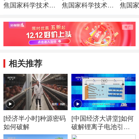
焦国家科学技术奖
焦国家科学技术奖
焦国
励大会 国家自然
励大会 271个项目
励大会
科学奖一等奖时隔
9名科学家获得国
云德
11年迎来“双响”
家科学技术奖
家最
相关推荐
[经济半小时]种源密码
[中国经济大讲堂]如何
如何破解
破解锂离子电池引发
的“焦虑”？