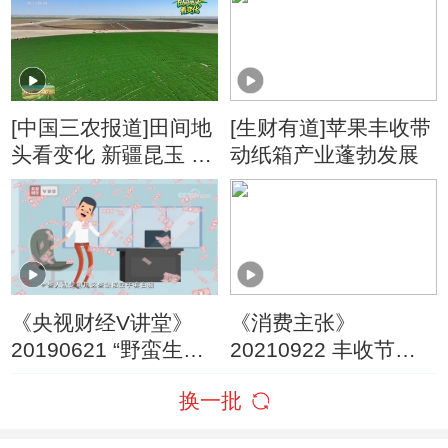
[中国三农报道]田间地
[生财有道]苹果丰收带
头看变化 新疆昆玉 沙
动纸箱产业蓬勃发展
漠苜蓿迎丰收
《央视财经V讲堂》
《消费主张》
20190621 “野蛮生
20210922 丰收节特
长”的金融危机该如何
别节目（一）：梭子
换一批
破解？
蟹正丰收