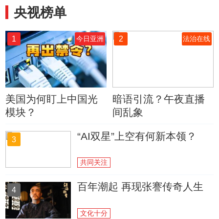
央视榜单
1
2
今日亚洲
法治在线
美国为何盯上中国光
暗语引流？午夜直播
模块？
间乱象
“AI双星”上空有何新本领？
3
共同关注
百年潮起 再现张謇传奇人生
4
文化十分