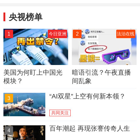
央视榜单
1
2
今日亚洲
法治在线
美国为何盯上中国光
暗语引流？午夜直播
模块？
间乱象
“AI双星”上空有何新本领？
3
共同关注
百年潮起 再现张謇传奇人生
4