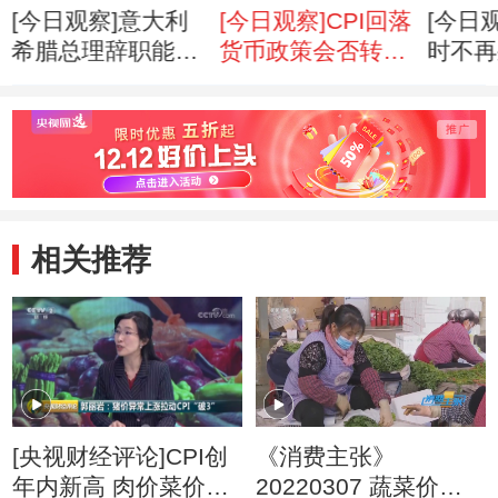
[今日观察]意大利
[今日观察]CPI回落
[今日
希腊总理辞职能否
货币政策会否转
时不再
救欧元？
向？(20111109)
(2011
(20111110)
相关推荐
[央视财经评论]CPI创
《消费主张》
年内新高 肉价菜价啥
20220307 蔬菜价格