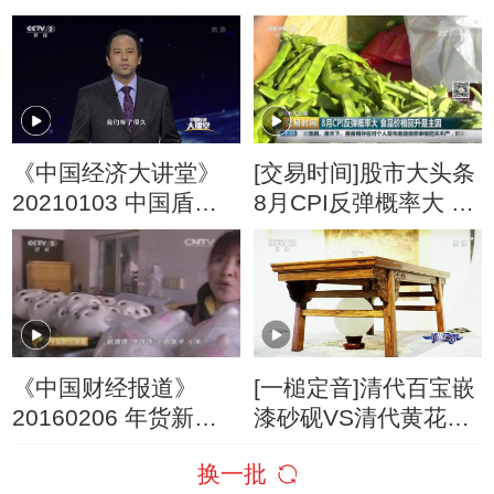
变化？
是涨是跌？
《中国经济大讲堂》
[交易时间]股市大头条
20210103 中国盾构
8月CPI反弹概率大 食
是怎样“炼”成的？
品价格回升是主因
《中国财经报道》
[一槌定音]清代百宝嵌
20160206 年货新鲜
漆砂砚VS清代黄花梨
事
炕桌
换一批