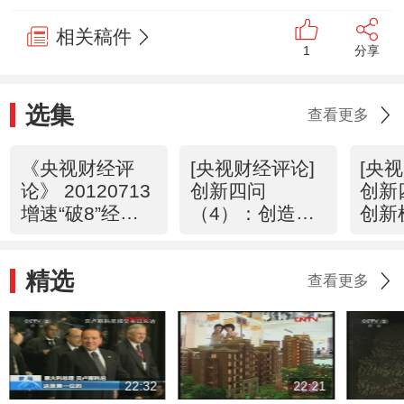
相关稿件
1
分享
选集
查看更多
《央视财经评
[央视财经评论]
[央
论》 20120713
创新四问
创新
增速“破8”经济
（4）：创造未
创新
还会向下吗？
来，中国能否先
缺什
行一步？
（20
精选
（20120712）
查看更多
22:32
22:21