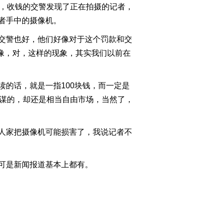
，收钱的交警发现了正在拍摄的记者，
2011-11-02 22:47:07
者手中的摄像机。
[今日观察]漫游费下调 资
交警也好，他们好像对于这个罚款和交
费还会降吗？
好像，对，这样的现象，其实我们以前在
（20111101）
2011-11-01 23:15:45
的话，就是一指100块钱，而一定是
[今日观察]漫游费下调 资
费还会降吗？
串谋的，却还是相当自由市场，当然了，
（20111101）
2011-11-01 23:09:10
人家把摄像机可能损害了，我说记者不
[今日观察]猪肉价格的拐
点（20111031）
可是新闻报道基本上都有。
2011-10-31 22:54:42
[今日观察]欧债危机有救
了吗？（20111027）