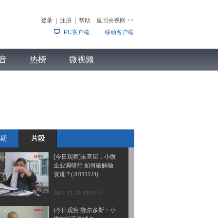
响有多大？(20111130)
登录
|
注册
|
帮助
返回央视网
>>
PC客户端
移动客户端
2011-12-01 00:02:28
[今日观察]创业板退市：
音
热榜
是痛？是痒？
微视频
（20111129）
儿
音乐
体育赛事
农业农村
2011-11-29 23:09:37
[今日观察]花公款 要公开
（20111128）
期
片段
2011-11-28 22:51:55
[今日观察]走基层：小微
企业调研行 如何破解融
资难？(20111124)
2011-11-24 23:12:37
[今日观察]鄂尔多斯：小