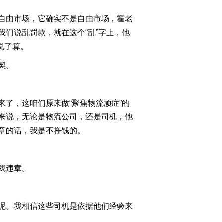
2011-10-27 22:45:36
自由市场，它确实不是自由市场，霍老
[今日观察]一公斤奶引发
们说乱罚款，就在这个“乱”字上，他
的追问（2011.10.24）
说了算。
契。
2011-10-24 23:38:34
[今日观察]侵权制假
一“网”打尽(20111020)
了，这咱们原来做“聚焦物流顽症”的
来说，无论是物流公司，还是司机，他
2011-10-20 22:46:19
章的话，我是不挣钱的。
[今日观察]房价：就此向
下！(20111019)
我违章。
2011-10-19 23:40:59
[今日观察]GDP增速回落
前景会好吗？
呢。我相信这些司机是依据他们经验来
（20111018）