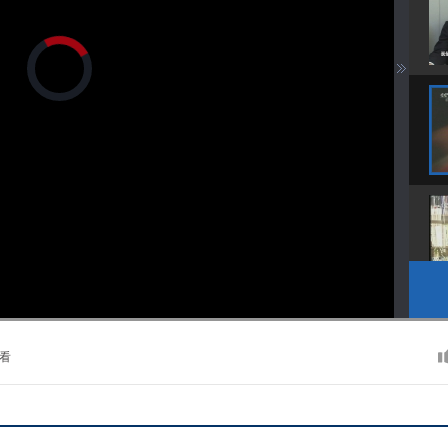
正
在
加
载
视
频
播
放
器。
播
画
静
放
质
音
速
(m)
度
看