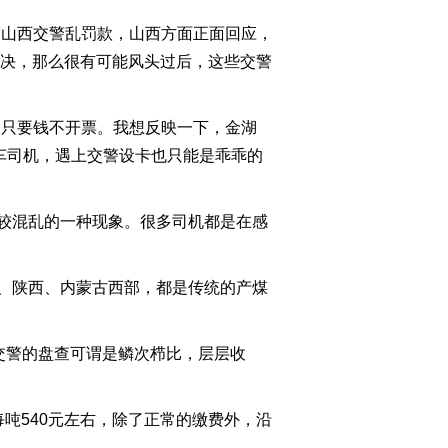
2011-10-18 22:41:35
山西交警乱罚款，山西方面正面回应，
[今日观察]房贷利率破7
解决，那么很有可能风头过后，这些交警
楼市拐点来了？
（20111017）
只要钱不开票。我想反映一下，金湖
2011-10-17 22:39:12
车司机，遇上交警设卡也只能是乖乖的
[今日观察]给小微企业
开“小灶”(20111013)
较混乱的一种现象。很多司机都是在感
2011-10-13 22:45:29
[今日观察]汇率战升级 没
、陕西、内蒙古西部，都是传统的产煤
有赢家（20111012）
2011-10-12 23:05:40
交警的盘查可谓是鳞次栉比，层层收
[今日观察]汇金出手 信号
几何？（20111011）
540元左右，除了正常的缴费外，沿