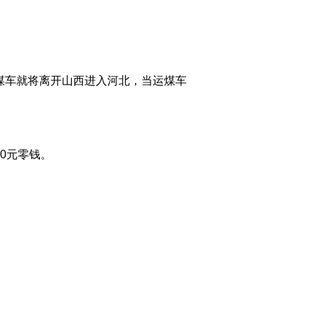
(20111109)
2011-11-09 23:09:21
[今日观察]菜价何时不再
坐过山车？(20111108)
煤车就将离开山西进入河北，当运煤车
2011-11-08 22:42:02
[今日观察]马云也团购 楼
市现松动？(20111107)
0元零钱。
2011-11-07 22:43:03
[今日观察]为“免费午
餐”叫好（20111103）
2011-11-03 22:46:09
[今日观察]真的能“以房养
老”吗？（20111102）