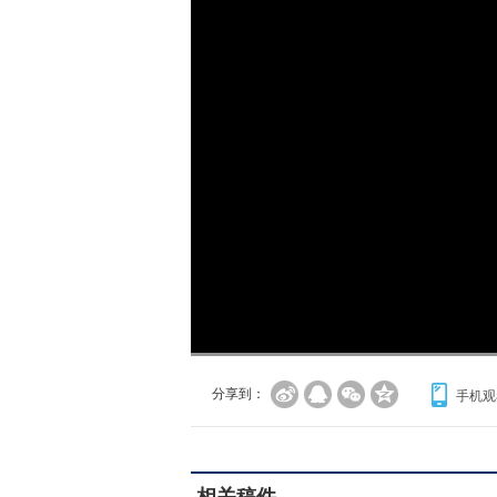
加
载
/
完
成
:
0%
分享到：
手机观