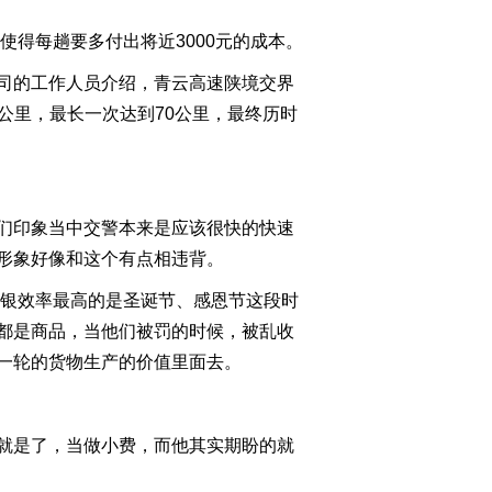
2011-10-11 23:00:42
得每趟要多付出将近3000元的成本。
[今日观察]公租房向外地
人敞开门(20110929)
司的工作人员介绍，青云高速陕境交界
0公里，最长一次达到70公里，最终历时
2011-09-29 22:53:03
[今日观察]汽车“三包”退
还有望？（20110928）
们印象当中交警本来是应该很快的快速
2011-09-28 22:34:26
形象好像和这个有点相违背。
银效率最高的是圣诞节、感恩节这段时
都是商品，当他们被罚的时候，被乱收
一轮的货物生产的价值里面去。
就是了，当做小费，而他其实期盼的就