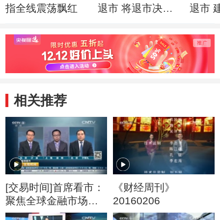
指全线震荡飘红
退市 将退市决定
退市 
权交还投资者
市指
相关推荐
[交易时间]首席看市：
《财经周刊》
聚焦全球金融市场波
20160206
动