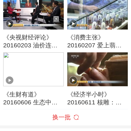
《央视财经评论》
《消费主张》
20160203 油价连跌
20160207 爱上翡翠
谁扛不住？
（二）
《生财有道》
《经济半小时》
20160606 生态中国
20160611 核雕：凋
系列——纳林湖边生
零的市场
换一批
态财