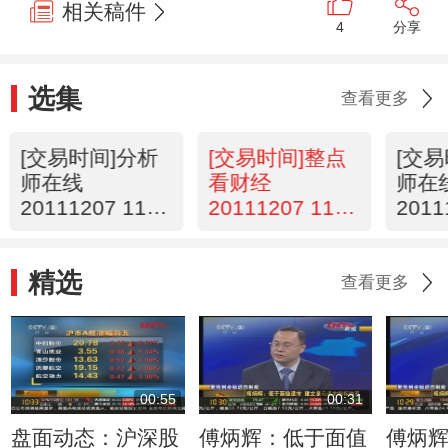
相关稿件
4
分享
选集
查看更多
[交易时间]分析
[交易时间]整点
[交
师在线
看财经
师在
20111207 11：
20111207 11：
2011
14
00
12
精选
查看更多
00:55
00:31
盘面动态：沪深股
傅炳辉：低于面值
傅炳