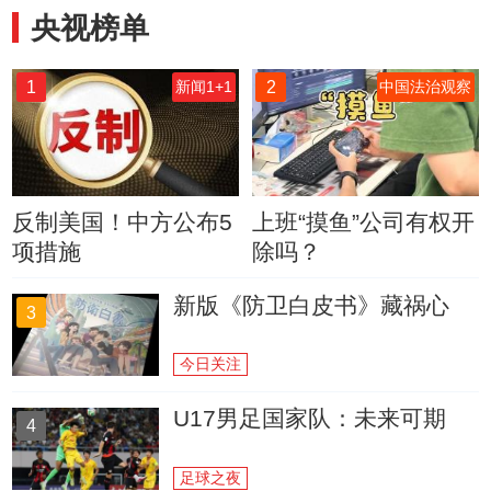
央视榜单
1
2
新闻1+1
中国法治观察
反制美国！中方公布5
上班“摸鱼”公司有权开
项措施
除吗？
新版《防卫白皮书》藏祸心
3
今日关注
U17男足国家队：未来可期
4
足球之夜