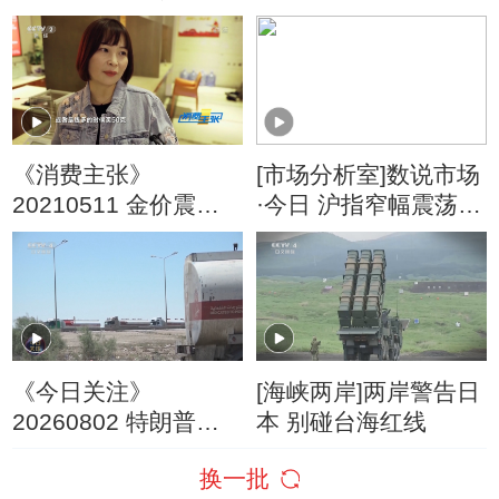
何避险？
《消费主张》
[市场分析室]数说市场
20210511 金价震
·今日 沪指窄幅震荡
荡，现在买合适吗？
延续“千股横盘”行情
《今日关注》
[海峡两岸]两岸警告日
20260802 特朗普叫
本 别碰台海红线
停“最大规模”打击 伊
换一批
朗称摧毁美军F-35战