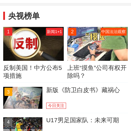
机
央视榜单
1
2
新闻1+1
中国法治观察
反制美国！中方公布5
上班“摸鱼”公司有权开
项措施
除吗？
新版《防卫白皮书》藏祸心
3
今日关注
U17男足国家队：未来可期
4