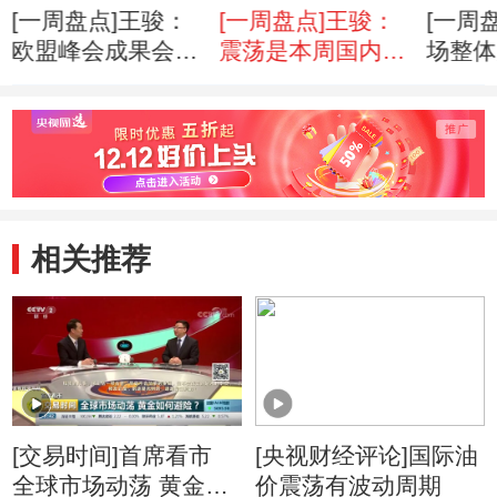
[一周盘点]王骏：
[一周盘点]王骏：
[一周
欧盟峰会成果会影
震荡是本周国内期
场整体
响下周市场走势
货市场主基调
消息面
相关推荐
[交易时间]首席看市
[央视财经评论]国际油
全球市场动荡 黄金如
价震荡有波动周期