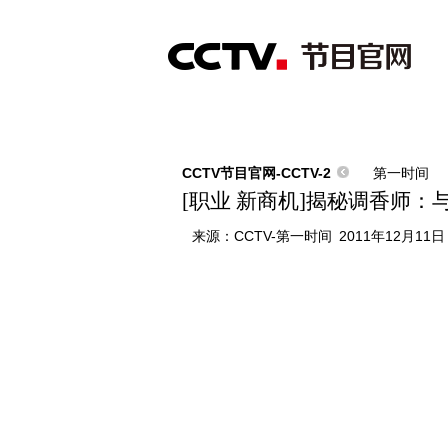
首页
直播
节目单
综合
新闻
财经
综艺
中文国际
体
CCTV节目官网-CCTV-2
第一时间
[职业 新商机]揭秘调香师
来源：
CCTV-第一时间
2011年12月11日 