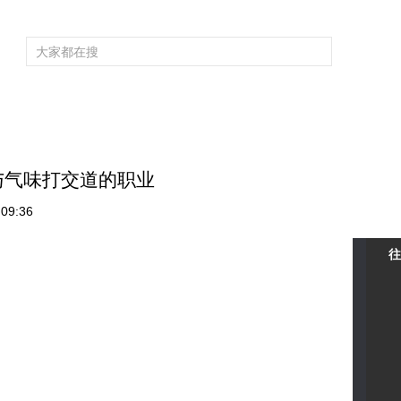
频道大全
栏目大全
片库
4K专区
听
育
电影
国防军事
电视剧
纪录
科教
戏曲
社会与法
少
：与气味打交道的职业
09:36
往