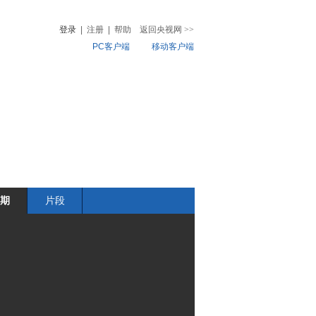
登录
|
注册
|
帮助
返回央视网
>>
PC客户端
移动客户端
音
热榜
微视频
儿
音乐
体育赛事
农业农村
期
片段