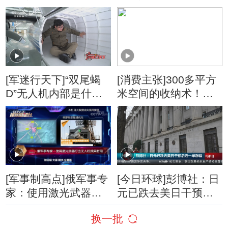
反弹
[军迷行天下]“双尾蝎
[消费主张]300多平方
D”无人机内部是什么
米空间的收纳术！想
样的？
要清爽整洁，先学会
这些窍门！
[军事制高点]俄军事专
[今日环球]彭博社：日
家：使用激光武器打
元已跌去美日干预后
击无人机效果有限
近一半涨幅
换一批