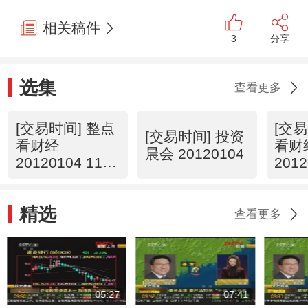
相关稿件
3
分享
选集
查看更多
[交易时间] 整点
[交易
[交易时间] 投资
看财经
看财
晨会 20120104
20120104 11：
2012
00
00
精选
查看更多
05:27
07:41