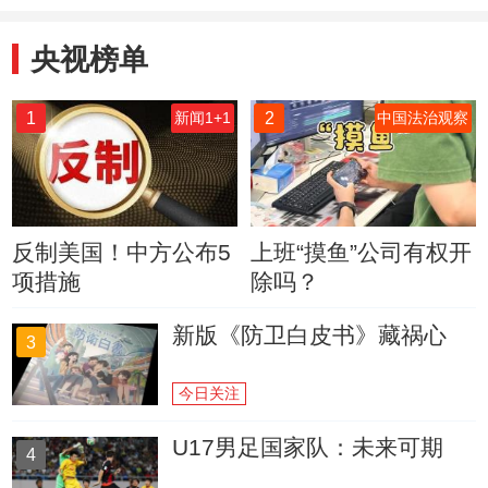
央视榜单
1
2
新闻1+1
中国法治观察
反制美国！中方公布5
上班“摸鱼”公司有权开
项措施
除吗？
新版《防卫白皮书》藏祸心
3
今日关注
U17男足国家队：未来可期
4