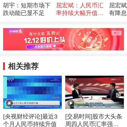
胡宇：短期市场下
屈宏斌：人民币汇
屈宏斌
跌动能已显不足
率持续大幅升值空
有降息
间有限
相关推荐
[央视财经评论]最近3
[交易时间]股市大头条
个月人民币持续升值
周四人民币汇率强劲