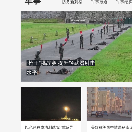
军事
防务新观察
军事报道
军事纪
“枪王”挑战赛 提升轻武器射击
水平
以色列称成功测试“箭”式反导
美媒称美国中情局秘密