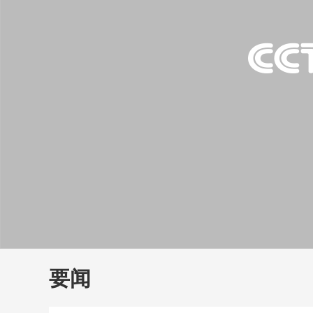
财经
教育
乡村振兴
生态环境
一带一路
大国智造
大国展会
大国保险
云顶对话
云
CCTV.节目官网
直播
节目单
栏目
片库
要闻