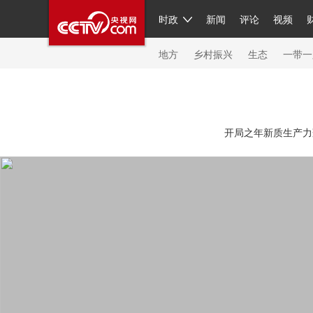
时政
新闻
评论
视频
人民领袖习近平
直播
繁体
片库
海外频道
栏目大全
联播+
iPanda
中国领
节目单
Engl
地方
乡村振兴
生态
一带一
总台春晚
网络春晚
共产党员网
秧纪录
纪
开局之年新质生产力蓬
新闻
国内
国际
评论
经济
军事
科技
人民领袖习近平
联播+
热解读
天天学习
习
视频
小央视频
小央直播
直播中国
熊猫频
现场
前线
比划
快看
蓝海中国
新兵请入
体育
直播
竞猜
2026年世界杯
2026年冬奥
VIP会员
CCTV奥林匹克频道
生活体育大会
体