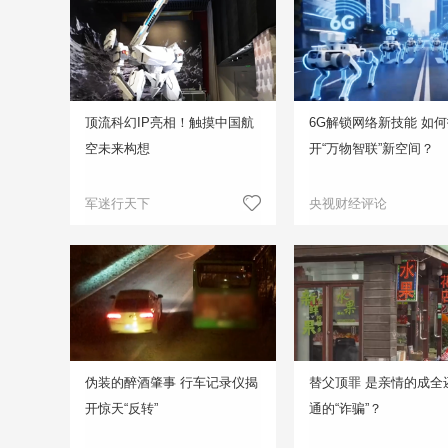
顶流科幻IP亮相！触摸中国航
6G解锁网络新技能 如
空未来构想
开“万物智联”新空间？
军迷行天下
央视财经评论
伪装的醉酒肇事 行车记录仪揭
替父顶罪 是亲情的成全
开惊天“反转”
通的“诈骗”？