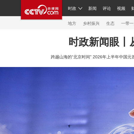
时政
新闻
评论
视频
人民领袖习近平
直播
繁体
片库
海外频道
栏目大全
联播+
iPanda
中国领
节目单
Engl
地方
乡村振兴
生态
一带一
时政新闻眼丨
总台春晚
跨越山海的“北京时间” 2026年上半年中国元
新闻
人民领袖
视频
现场
体育
VIP会员