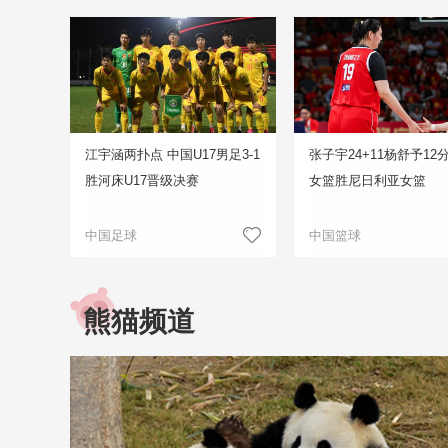
江宇涵两扑点 中国U17男足3-1
张子宇24+11杨舒予12
胜河床U17晋级决赛
女篮胜尼日利亚女篮
中国足球
中国篮球
熊猫频道