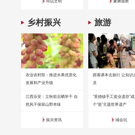
何以文明
象舞观察
乡村振兴
旅游
农业农村部：推进水果优质化
跟着课本去旅行 让知识
发展和产业升级
灵
江西乐安：立秋前后晒笋干 自
“景德镇手工瓷业遗存”
然风干保留山野本味
个“瓷”主题世界遗产
振兴资讯
城会玩