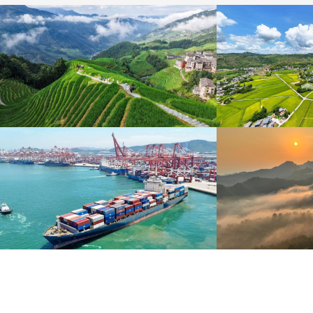
暑期出游 乐享美好时光
重庆梁平：优质
炎炎夏日，暑期旅游热度持续攀升。人们亲近山水，
8月6日，重庆梁平星
拥抱自然，在旅途中放松身心、增长见识。
熟，田园与村庄、道路