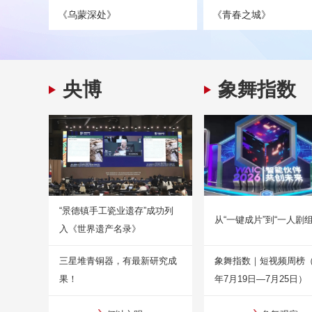
《乌蒙深处》
《青春之城》
央博
象舞指数
“景德镇手工瓷业遗存”成功列
从“一键成片”到“一人剧组
入《世界遗产名录》
三星堆青铜器，有最新研究成
象舞指数｜短视频周榜（2
果！
年7月19日—7月25日）