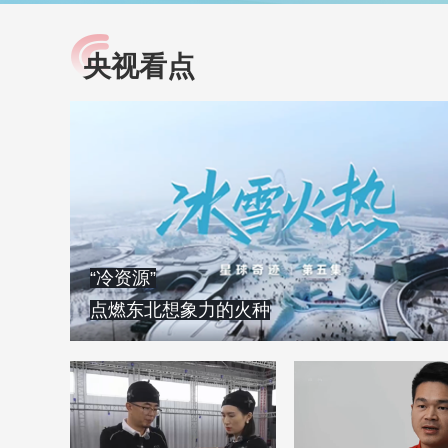
央视看点
小央视频
全民健康
央视网原创视频子品牌，
提高全民健康素养水
以更加贴近年轻人的视
助力“健康中国2030”
角，有趣、有料、有故事
略。央视网《全民健
的方式解读时代。
康》，向所有人分享
知识！
“冷资源”
点燃东北想象力的火种