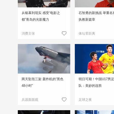
从银幕到现实 感受“电影之
石智勇的新挑战 举重名
都”青岛的光影魔力
执教新篇章
消费主张
体坛零距离
两天坠毁三架 轰炸机的“黑色
明日可期！中国U17男
48小时”
队：美妙的连胜
兵器面面观
足球之夜