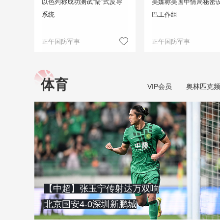
以色列称成功测试“箭”式反导
美媒称美国中情局秘密
系统
巴工作组
正午国防军事
正午国防军事
体育
VIP会员
奥林匹克
【中超】张玉宁传射达万双响
北京国安4-0深圳新鹏城