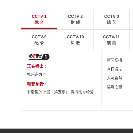
青岛港今年新辟16条国际航线
河北承德：金山
CCTV-1
CCTV-2
CCTV-3
8月5日，“科伦坡”轮缓缓驶离山东港口青岛港前湾联
8月6日，河北承德，
综 合
财 经
综 艺
合集装箱码头。
下，呈现出雄浑壮阔的
CCTV-9
CCTV-10
CCTV-11
纪 录
科 教
戏 曲
新闻联播
正在播出：
今日说法
礼乐东方-4
人与自然
精彩预告：
秘境之眼
非遗里的中国（第五季）-青海德令哈篇