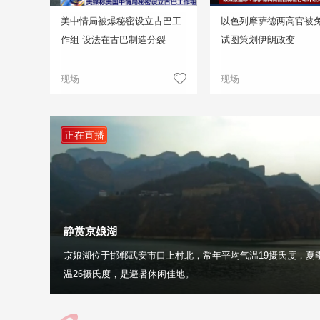
美中情局被爆秘密设立古巴工
以色列摩萨德两高官被免
作组 设法在古巴制造分裂
试图策划伊朗政变
现场
现场
正在直播
静赏京娘湖
京娘湖位于邯郸武安市口上村北，常年平均气温19摄氏度，夏
温26摄氏度，是避暑休闲佳地。