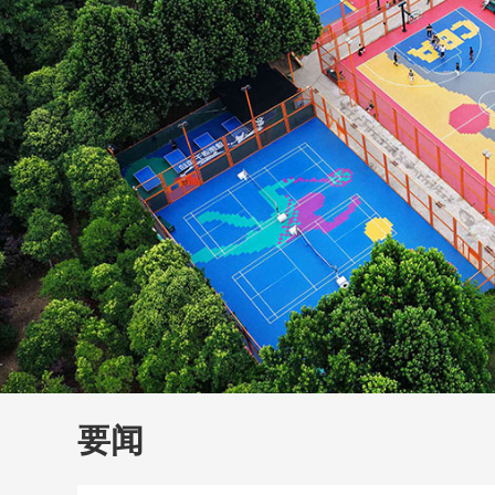
财经
教育
乡村振兴
生态环境
一带一路
大国智造
大国展会
大国保险
云顶对话
云
CCTV.节目官网
直播
节目单
栏目
片库
要闻