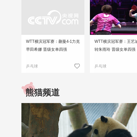
WTT横滨冠军赛：蒯曼4-1力克
WTT横滨冠军赛：王艺迪
早田希娜 晋级女单四强
转朱雨玲 晋级女单四强
乒乓球
乒乓球
熊猫频道