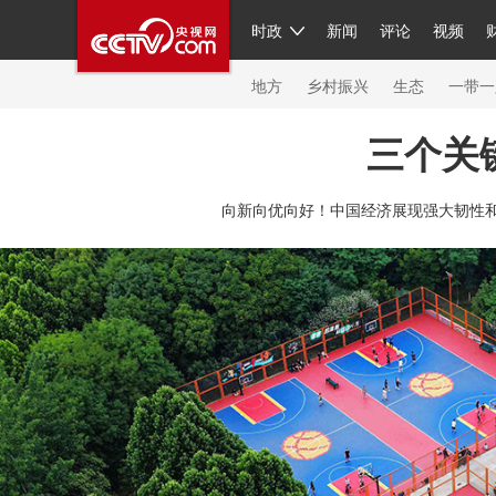
时政
新闻
评论
视频
人民领袖习近平
直播
繁体
片库
海外频道
栏目大全
联播+
iPanda
中国领
节目单
Engl
地方
乡村振兴
生态
一带一
三个关
总台春晚
网络春晚
共产党员网
秧纪录
纪
向新向优向好！中国经济展现强大韧性和
新闻
国内
国际
评论
经济
军事
科技
人民领袖习近平
联播+
热解读
天天学习
习
视频
小央视频
小央直播
直播中国
熊猫频
现场
前线
比划
快看
蓝海中国
新兵请入
体育
直播
竞猜
2026年世界杯
2026年冬奥
VIP会员
CCTV奥林匹克频道
生活体育大会
体