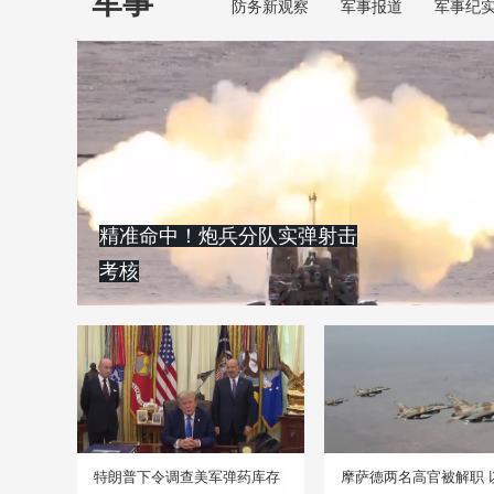
军事
防务新观察
军事报道
军事纪
精准命中！炮兵分队实弹射击
考核
特朗普下令调查美军弹药库存
摩萨德两名高官被解职 