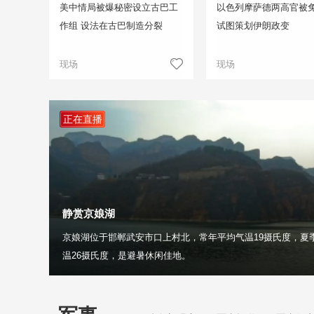
美中情局被爆秘密设立古巴工
以色列摩萨德两高官被免
作组 设法在古巴制造分裂
试图策划伊朗政变
现场
现场
正在直播
静赏京娘湖
京娘湖位于邯郸武安市口上村北，常年平均气温19摄氏度，夏
温26摄氏度，是避暑休闲佳地。