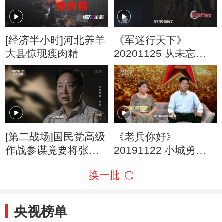
[经济半小时]河北养羊
《军迷行天下》
大县惊现瘦肉精
20201125 从未忘却
的英雄
[第二战场]国民党高级
《老兵你好》
作战参谋竟要将张家
20191122 小城勇士
口作战计划送给共产
——无极英雄吕保民
换一批
党
央视榜单