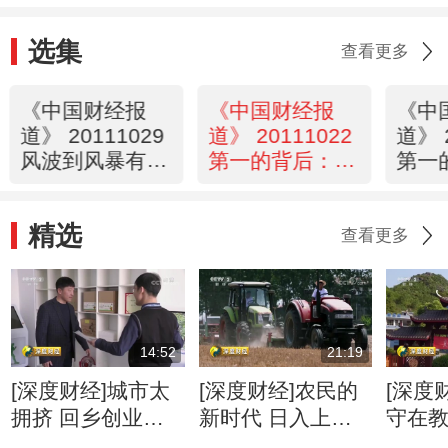
选集
查看更多
《中国财经报
《中国财经报
《中
道》 20111029
道》 20111022
道》 
风波到风暴有多
第一的背后：中
第一
远？
国煤港：守望怎
国陶
样的启航
韧起
精选
查看更多
14:52
21:19
[深度财经]城市太
[深度财经]农民的
[深度
拥挤 回乡创业收
新时代 日入上千
守在
入翻数倍的几个案
不再罕见
一线