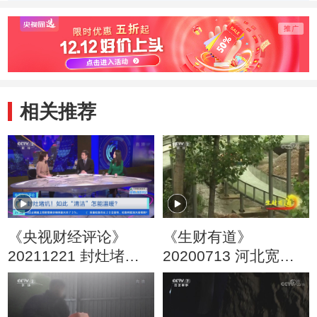
例
相关推荐
《央视财经评论》
《生财有道》
20211221 封灶堵
20200713 河北宽
炕！如此“清洁”怎能温
城：夏日旅游忙 山水
暖？
著文章