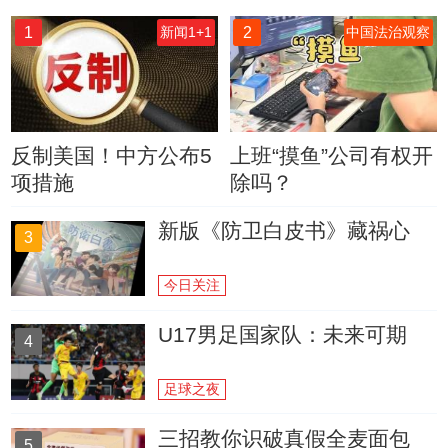
1
2
新闻1+1
中国法治观察
反制美国！中方公布5
上班“摸鱼”公司有权开
项措施
除吗？
新版《防卫白皮书》藏祸心
3
今日关注
U17男足国家队：未来可期
4
足球之夜
三招教你识破真假全麦面包
5