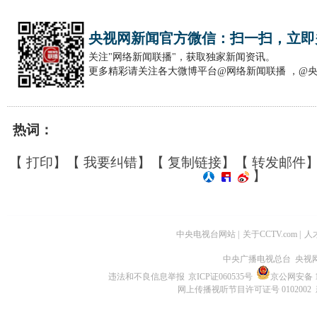
央视网新闻官方微信：扫一扫，立即
关注"网络新闻联播"，获取独家新闻资讯。
更多精彩请关注各大微博平台@网络新闻联播 ，@
热词：
【
打印
】【
我要纠错
】【
复制链接
】【
转发邮件
】
中央电视台网站
|
关于CCTV.com
|
人
中央广播电视总台 央视
违法和不良信息举报
京ICP证060535号
京公网安备 11
网上传播视听节目许可证号 0102002