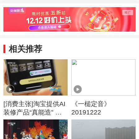
管面临更多挑战
洲应发出自己的声
就绪
音
相关推荐
[消费主张]淘宝提供AI
《一槌定音》
装修产品“真能造” 助
20191222
力用户快速选品