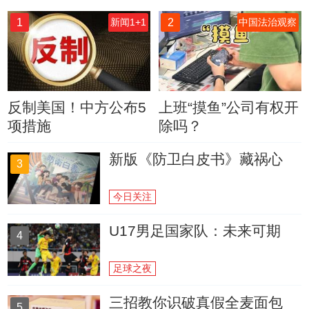
1
2
新闻1+1
中国法治观察
反制美国！中方公布5
上班“摸鱼”公司有权开
项措施
除吗？
新版《防卫白皮书》藏祸心
3
今日关注
U17男足国家队：未来可期
4
足球之夜
三招教你识破真假全麦面包
5