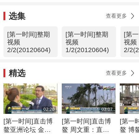
选集
查看更多
[第一时间]整期
[第一时间]整期
[第
视频
视频
视频
2/2(20120604)
1/2(20120604)
2/2(
精选
查看更多
02:20
03:07
[第一时间]直击博
[第一时间]直击博
[第一
鳌亚洲论坛 金融
鳌 周文重：直面
鳌 博
科技快速“生长” 监
逆全球化思潮 亚
201