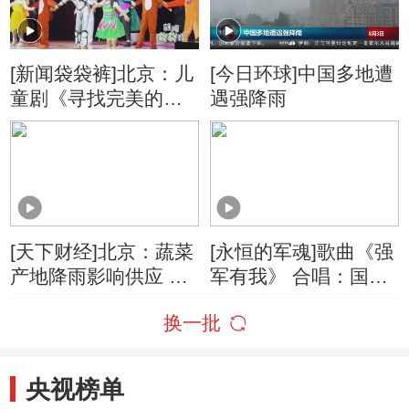
[新闻袋袋裤]北京：儿
[今日环球]中国多地遭
童剧《寻找完美的小
遇强降雨
鹿问问》上演
[天下财经]北京：蔬菜
[永恒的军魂]歌曲《强
产地降雨影响供应 蔬
军有我》 合唱：国防
菜价格波动明显
大学军事文化学院学
换一批
员 武警北京总队军乐
团男声合唱队
央视榜单