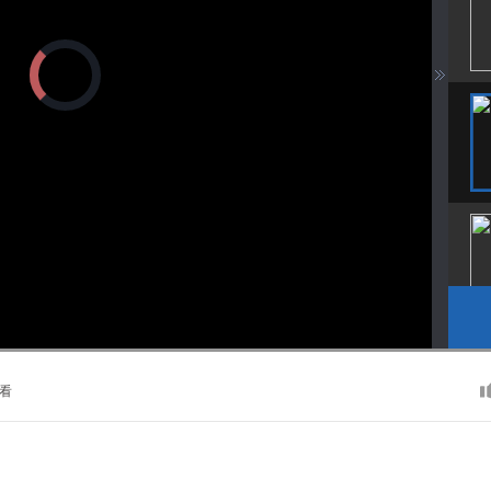
正
在
加
载
视
频
播
放
器。
播
画
静
放
质
音
速
(m)
度
看