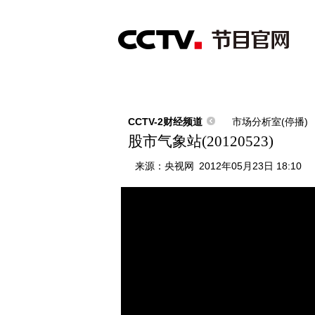
首页
直播
节目单
综合
新闻
财经
综艺
中文国际
体
CCTV-2财经频道
市场分析室(停播)
股市气象站(20120523)
来源：
央视网
2012年05月23日 18:10