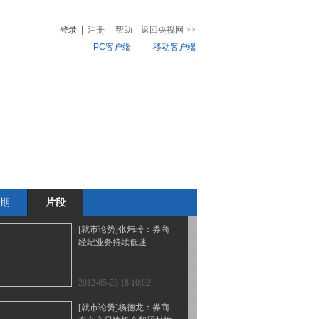
破位风险
登录
|
注册
|
帮助
返回央视网
>>
PC客户端
移动客户端
2012-05-24 17:50:01
[就市论势]程毅敏：目前
音
热榜
的指数仍有破位下行空间
微视频
儿
音乐
体育赛事
农业农村
2012-05-24 17:50:00
[市场分析室]弱势盘整 如
何把握轮动行情
(20120523)
期
片段
2012-05-23 19:10:04
[就市论势]张炜玲：券商
经纪业务持续低迷
2012-05-23 18:10:02
[就市论势]杨德龙：券商