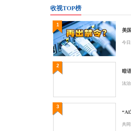
收视TOP榜
1
美
今日
2
暗
法治
3
“A
共同