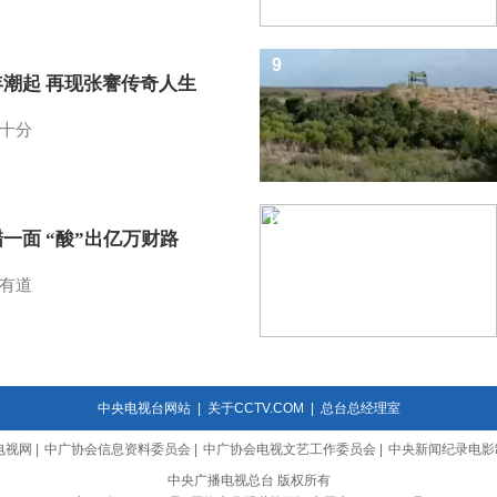
9
年潮起 再现张謇传奇人生
十分
10
一面 “酸”出亿万财路
有道
中央电视台网站
|
关于CCTV.COM
|
总台总经理室
电视网
|
中广协会信息资料委员会
|
中广协会电视文艺工作委员会
|
中央新闻纪录电影
中央广播电视总台 版权所有