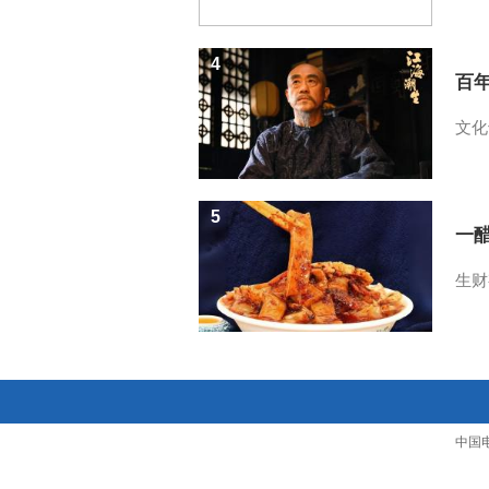
4
百
文化
5
一醋
生财
中国