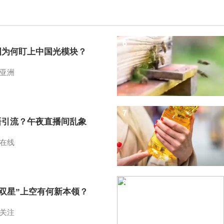
6
国为何盯上中国光模块？
亚洲
7
语引流？午夜直播间乱象
在线
8
I双星”上空有何新本领？
关注