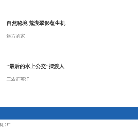
2012-05-22 17:40:03
欧美股市回暖 深成指重
自然秘境 荒漠翠影蕴生机
上万点
远方的家
2012-05-22 17:40:03
酱产品国家质量监督抽查
“最后的水上公交”摆渡人
2012-05-21 20:30:03
三农群英汇
[就市论势]酒香持久 煤炭
有色尝试做多
2012-05-21 19:50:00
[就市论势]煤飞色舞飘酒
制片厂
香 铁路基建迎加速