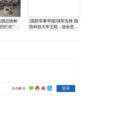
跌
2012-05-23 17:55:01
美国总统称
[国防军事早报]强军先锋 国
[就市论势]股指弱势震荡
烈打击”
防科技大学王戟：使命坚...
沪指险守五日线
2012-05-23 17:55:01
[就市论势]林阳：稀土永
磁属于正常回调
2012-05-22 18:00:03
[就市论势]张勇：白酒板
块业绩稳定增长 成长性
好
2012-05-22 17:50:06
[就市论势]林阳：刺激政
策催生结构性行情