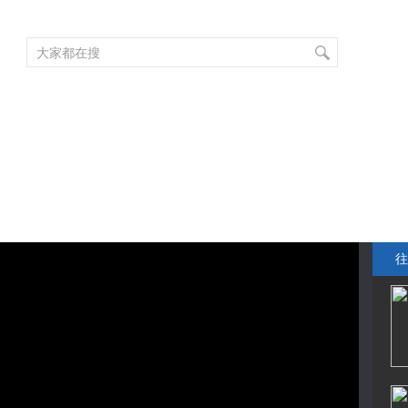
频道大全
栏目大全
片库
4K专区
听
育
电影
国防军事
电视剧
纪录
科教
戏曲
社会与法
少
往