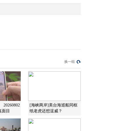
2012-05-23 18:00:06
[就市论势]酿酒依旧飘香
券商激情复燃
2012-05-23 18:00:05
[就市论势]杨德龙：短期
换一组
市场走势不容乐观
2012-05-23 17:55:02
[就市论势]张炜玲：经济
下行是制约市场的主要因
素
0260802
[海峡两岸]美台海巡船同框
真面目
纸老虎还想逞威？
2012-05-23 17:55:02
[就市论势]上海医药：受
传闻影响 A股H股联袂大