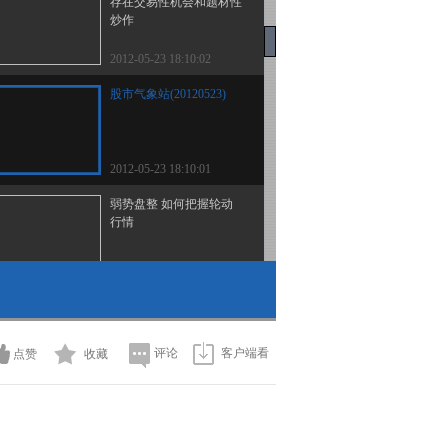
存在交易性机会和题材性
炒作
2012-05-23 18:10:02
股市气象站(20120523)
2012-05-23 18:10:01
弱势盘整 如何把握轮动
行情
2012-05-23 18:10:01
[就市论势]上海医药董秘
回应：今晚会出澄清公告
评论
客户端看
点赞
收藏
2012-05-23 18:00:07
证监会：操纵市场 老鼠
仓司法解释年内有望出台