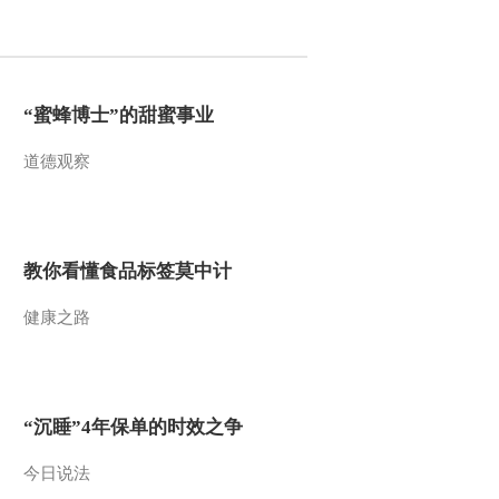
2012-05-22 17:45:00
酒香继续飘散 消费品强
势依旧
“蜜蜂博士”的甜蜜事业
道德观察
2012-05-22 17:45:00
[就市论势]张勇：欧美股
市是近期A股走势的主导
因素
教你看懂食品标签莫中计
2012-05-22 17:40:04
健康之路
地产水泥携手 周期股卷
土重来
2012-05-22 17:40:04
“沉睡”4年保单的时效之争
[就市论势]张勇：成交量
不振 市场信心尚待恢复
今日说法