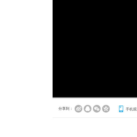
加
载
/
完
成
:
0%
分享到：
手机观