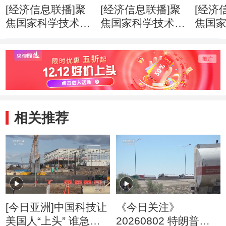
[经济信息联播]聚
[经济信息联播]聚
[经济
焦国家科学技术奖
焦国家科学技术奖
焦国
励大会 国家自然
励大会 271个项目
励大会
科学奖一等奖时隔
9名科学家获得国
云德
11年迎来“双响”
家科学技术奖
家最
相关推荐
[今日亚洲]中国科技让
《今日关注》
美国人“上头” 谁急
20260802 特朗普叫