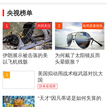
央视榜单
1
2
共同关注
每周质量报告
伊朗展示被击落的美
为何戴了太阳镜反而
以飞机残骸
头晕眼胀？
美国拟动用战术核武器对抗大
3
国
防务新观察
“天才”因凡蒂诺是如何失算的
4