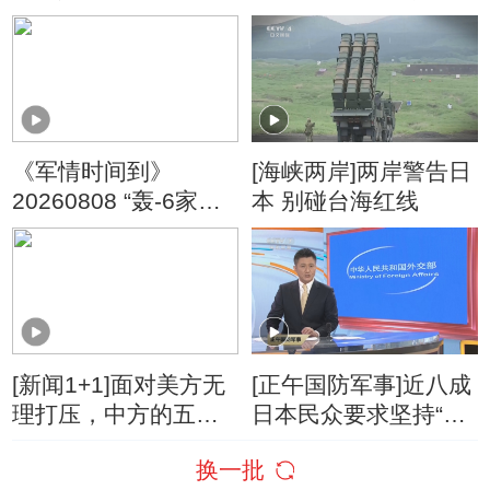
了？
停“最大规模”打击 伊
朗称摧毁美军F-35战
机
《军情时间到》
[海峡两岸]两岸警告日
20260808 “轰-6家族”
本 别碰台海红线
亮剑海天
[新闻1+1]面对美方无
[正午国防军事]近八成
理打压，中方的五项
日本民众要求坚持“无
反制！
核三原则” 中国外交
换一批
部：民心不可违