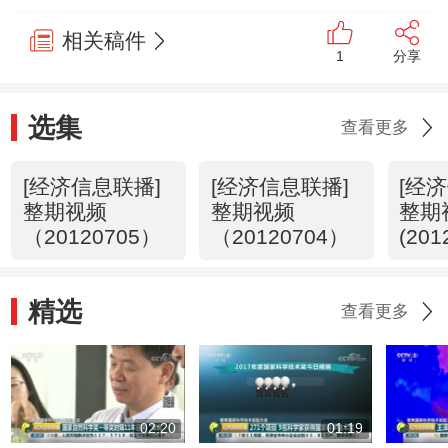
相关稿件
1
分享
选集
查看更多
[经济信息联播]
[经济信息联播]
[经
整期视频
整期视频
整期
（20120705）
（20120704）
(201
精选
查看更多
02:20
01:19