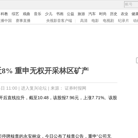
科教
综艺
戏曲
音乐
少儿
书画
公益
旅游
汽车
时尚
历史
农业
健
直播中国
赛事直播
央视影音客户端
|
高清
电影
电视剧
纪录片
动
8% 重申无权开采林区矿产
 11:00 |
进入复兴论坛
| 来源： 证券时报网
后直线拉升，截至10:48，该股报7.96元，上涨7.71%。该股
停牌核查的永安林业，今日公布了核查公告，重申“公司无