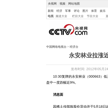
央视网
|
视频
|
网站地图
新闻
经济
军事
评论
图片
体育
娱乐
电视
频道大全
栏目大全
节目大全
中国网络电视台
>
经济台
永安林业拉涨近
发布时间: 2012年05月24日
10:30复牌的永安林业（000663）低开
盘中一度跌幅近9%。
消息面
因稀土传闻致股价异动并于5月18日起