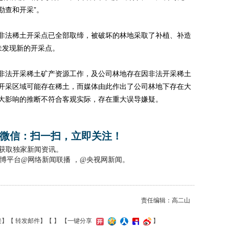
勘查和开采”。
法稀土开采点已全部取缔，被破坏的林地采取了补植、补造
未发现新的开采点。
法开采稀土矿产资源工作，及公司林地存在因非法开采稀土
开采区域可能存在稀土，而媒体由此作出了公司林地下存在大
大影响的推断不符合客观实际，存在重大误导嫌疑。
微信：扫一扫，立即关注！
，获取独家新闻资讯。
博平台@网络新闻联播 ，@央视网新闻。
责任编辑：高二山
接
】【
转发邮件
】【
】
【一键分享
】