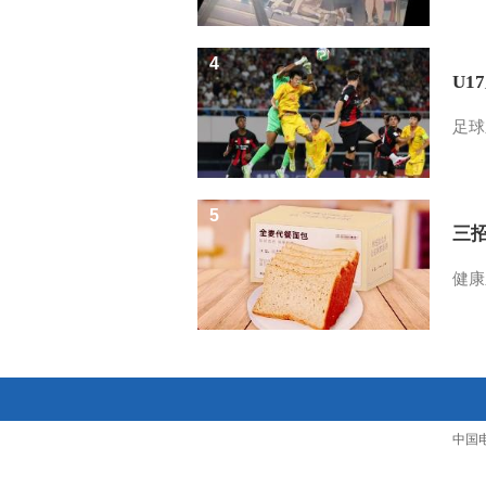
4
U1
足球
5
三
健康
中国