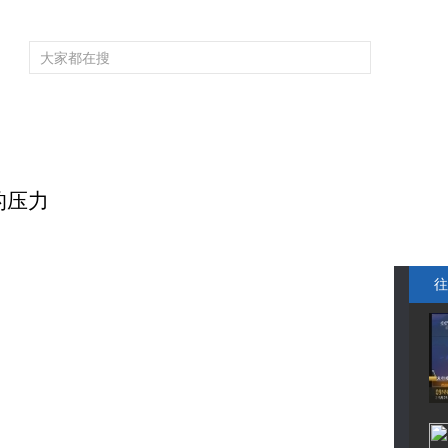
频道大全
栏目大全
片库
4K专区
听
育
电影
国防军事
电视剧
纪录
科教
戏曲
社会与法
少
的压力
往