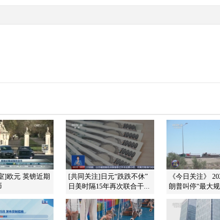
室]欧元 英镑近期
[共同关注]日元“跌跌不休”
《今日关注》 202
币
日美时隔15年再次联合干...
朗普叫停“最大规模