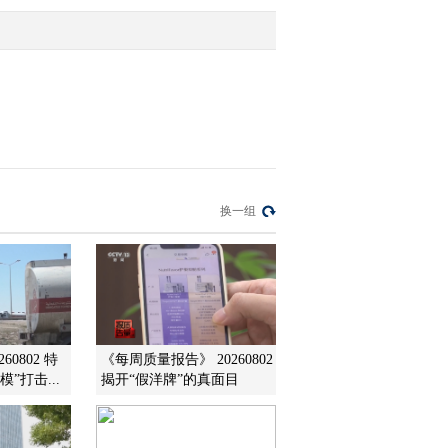
2012-05-24 11:05:02
中小企业高收益债年利率
上限19.68%
2012-05-24 10:55:06
欧元对人民币中间价破8
换一组
创近10年新低
2012-05-24 10:55:06
沪市中小企业私募债将备
案制发行
60802 特
《每周质量报告》 20260802
”打击...
揭开“假洋牌”的真面目
2012-05-24 10:55:06
环球市场报道