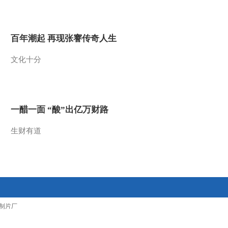
2012-05-24 10:30:01
上海医药：对收购涉财务
百年潮起 再现张謇传奇人生
造假传闻予以澄清
文化十分
2012-05-24 10:25:03
操纵市场 老鼠仓司法解
释年内有望出台
一醋一面 “酸”出亿万财路
2012-05-24 10:25:02
生财有道
上海医药：受传闻影响 A
股H股联袂大跌
2012-05-24 10:25:01
证监会持续铁腕查处违法
制片厂
违规行为