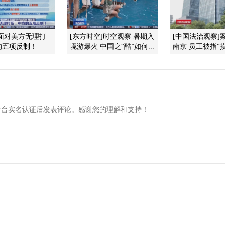
1]面对美方无理打
[东方时空]时空观察 暑期入
[中国法治观察]案
的五项反制！
境游爆火 中国之“酷”如何...
南京 员工被指“摸