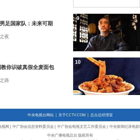
9
7男足国家队：未来可期
之夜
10
招教你识破真假全麦面包
之路
中央电视台网站
|
关于CCTV.COM
|
总台总经理室
电视网
|
中广协会信息资料委员会
|
中广协会电视文艺工作委员会
|
中央新闻纪录电影
中央广播电视总台 版权所有