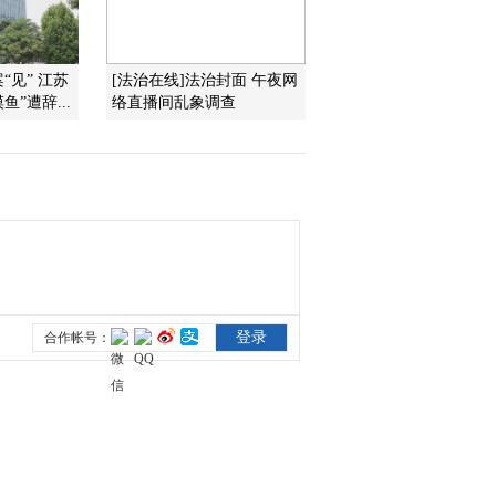
2012-05-24 10:55:05
“见” 江苏
[法治在线]法治封面 午夜网
新股天天发 5月IPO再“提
鱼”遭辞...
络直播间乱象调查
速”
2012-05-24 10:50:03
新股发行密集登场给市场
带来压力
2012-05-24 10:50:03
深交所三项新措施抑制炒
新
2012-05-24 10:50:02
期指贴水创纪录 多空主
力均大举立场