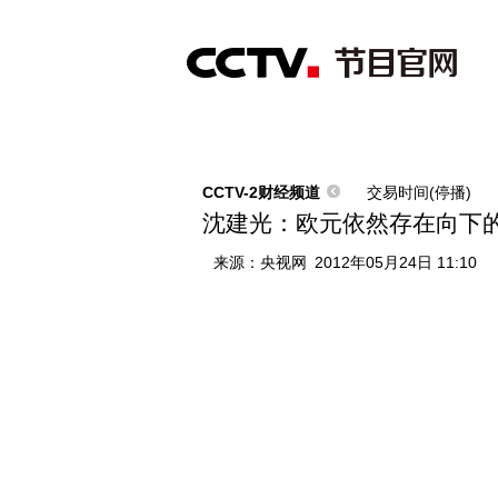
首页
直播
节目单
综合
新闻
财经
综艺
中文国际
体
CCTV-2财经频道
交易时间(停播)
沈建光：欧元依然存在向下
来源：
央视网
2012年05月24日 11:10