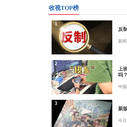
收视TOP榜
1
反
新闻
2
上
吗
中国
3
新
今日