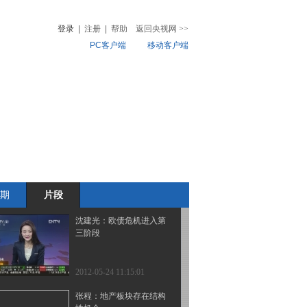
区实行督导
登录
|
注册
|
帮助
返回央视网
>>
PC客户端
移动客户端
2012-05-24 11:25:02
希腊担忧升级 欧股重挫
音
热榜
2%
微视频
儿
音乐
体育赛事
农业农村
2012-05-24 11:25:00
券商观点
期
片段
2012-05-24 11:20:01
沈建光：欧债危机进入第
三阶段
2012-05-24 11:15:01
张程：地产板块存在结构