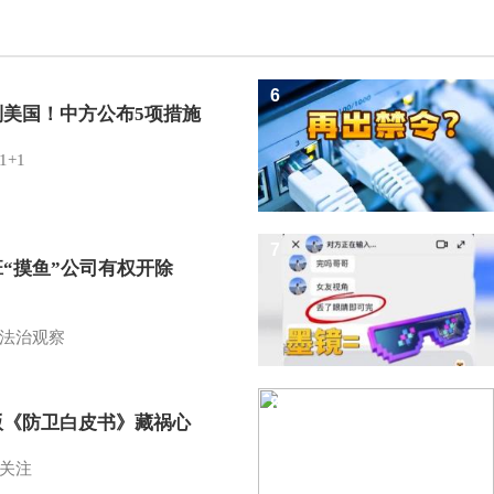
6
制美国！中方公布5项措施
1+1
7
班“摸鱼”公司有权开除
？
法治观察
8
版《防卫白皮书》藏祸心
关注