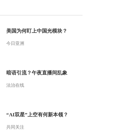
2012-05-24 10:40:02
楼市成交量回暖带动地产
股大涨
美国为何盯上中国光模块？
今日亚洲
2012-05-24 10:35:01
张刚：地产业绩预期市场
略有好转
暗语引流？午夜直播间乱象
2012-05-24 10:35:01
法治在线
弹尽粮绝21家上市房企大
股东股权质押殆尽
2012-05-24 10:35:00
“AI双星”上空有何新本领？
5月以来十大重点城市楼
市成交量上涨两成
共同关注