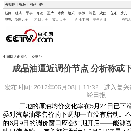
央视网
|
视频
|
网站地图
新闻
经济
军事
评论
图片
体育
娱乐
科教
综艺
戏曲
音乐
少儿
电视
频道大全
栏目大全
节目大全
直播中国
赛事直播
央视
中国网络电视台
>
经济台
成品油逼近调价节点 分析称或下调
发布时间: 2012年06月08日 11:32 |
进入复兴
经日报
三地的原油均价变化率在5月24日已下滑
委对汽柴油零售价的下调却一直没有启动。
的6月9日的调价窗口应会如期开启——能源