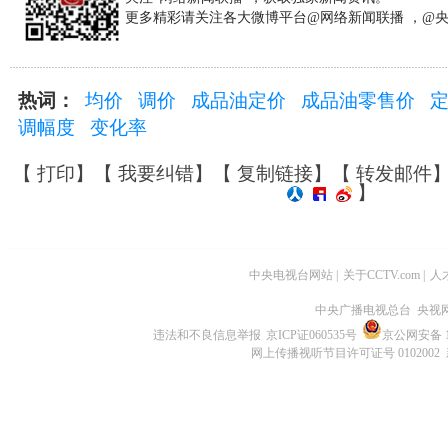
更多精彩请关注各大微博平台@网络新闻联播 ，@
热词：
均价
调价
成品油定价
成品油零售价
调幅度
变化率
【
打印
】【
我要纠错
】【
复制链接
】【
转发邮件
】
中央电视台网站
|
关于CCTV.com
|
人
中央广播电视总台 央视
违法和不良信息举报
京ICP证060535号
京公网安备 11
网上传播视听节目许可证号 0102002