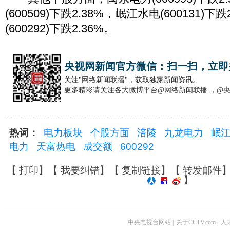
(600509)下跌2.38%，岷江水电(600131)下
(600292)下跌2.36%。
央视网新闻官方微信：扫一扫，立即
关注"网络新闻联播"，获取独家新闻资讯。
更多精彩请关注各大微博平台@网络新闻联播 ，@
热词：
电力板块
个股方面
涪陵
九龙电力
岷
电力
天富热电
成交额
600292
【
打印
】【
我要纠错
】【
复制链接
】【
转发邮件
】
中央电视台网站
|
关于CCTV.com
|
人