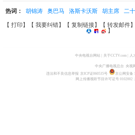
热词：
胡锦涛
奥巴马
洛斯卡沃斯
胡主席
二
【
打印
】【
我要纠错
】【
复制链接
】【
转发邮件
】
中央电视台网站
|
关于CCTV.com
|
人
中央广播电视总台 央视
违法和不良信息举报
京ICP证060535号
京公网安备 11
网上传播视听节目许可证号 0102002