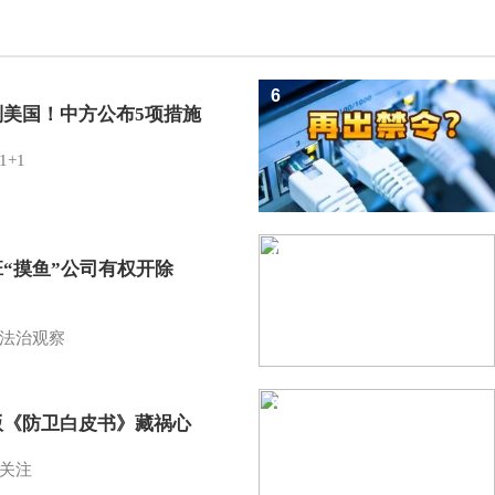
6
制美国！中方公布5项措施
1+1
7
班“摸鱼”公司有权开除
？
法治观察
8
版《防卫白皮书》藏祸心
关注