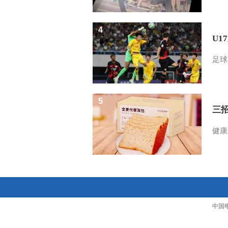
4
U1
足球
5
三
健康
中国