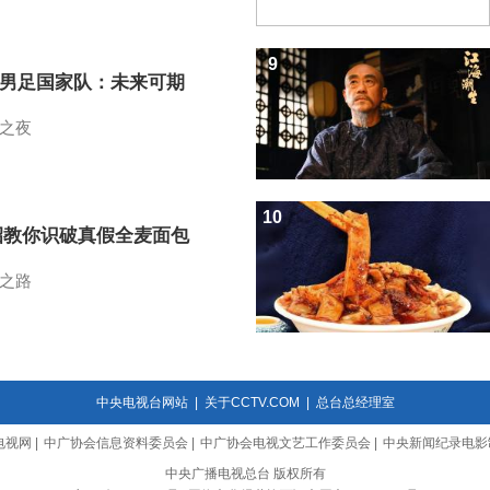
9
7男足国家队：未来可期
之夜
10
招教你识破真假全麦面包
之路
中央电视台网站
|
关于CCTV.COM
|
总台总经理室
电视网
|
中广协会信息资料委员会
|
中广协会电视文艺工作委员会
|
中央新闻纪录电影
中央广播电视总台 版权所有