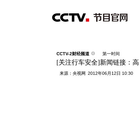
首页
直播
节目单
综合
新闻
财经
综艺
中文国际
体
CCTV-2财经频道
第一时间
[关注行车安全]新闻链接：
来源：
央视网
2012年06月12日 10:30