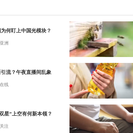
6
国为何盯上中国光模块？
亚洲
7
语引流？午夜直播间乱象
在线
8
I双星”上空有何新本领？
关注