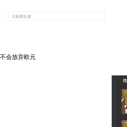
频道大全
栏目大全
片库
4K专区
听
育
电影
国防军事
电视剧
纪录
科教
戏曲
社会与法
少
腊不会放弃欧元
往