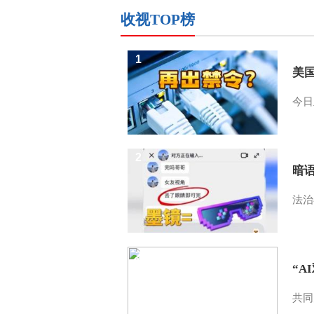
收视TOP榜
1
美
今日
2
暗
法治
3
“A
共同