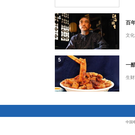
4
百
文化
5
一醋
生财
中国