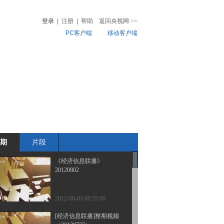
登录
|
注册
|
帮助
返回央视网
>>
PC客户端
移动客户端
音
热榜
微视频
儿
音乐
体育赛事
农业农村
期
片段
《经济信息联播》
20120802
2012-08-03 00:55:00
[经济信息联播]整期视频