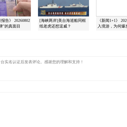
告》 20260802
[海峡两岸]美台海巡船同框
《新闻1+1》 202
牌”的真面目
纸老虎还想逞威？
入境游，为何爆