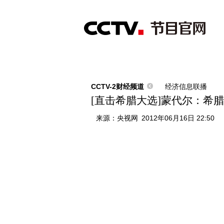
首页
直播
节目单
综合
新闻
财经
综艺
中文国际
体
CCTV-2财经频道
经济信息联播
[直击希腊大选]蒙代尔：希
来源：
央视网
2012年06月16日 22:50