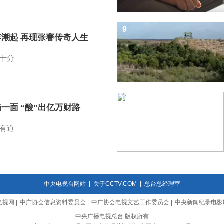
9
年潮起 再现张謇传奇人生
十分
10
一面 “酸”出亿万财路
有道
中央电视台网站
|
关于CCTV.COM
|
总台总经理室
电视网
|
中广协会信息资料委员会
|
中广协会电视文艺工作委员会
|
中央新闻纪录电影
中央广播电视总台 版权所有