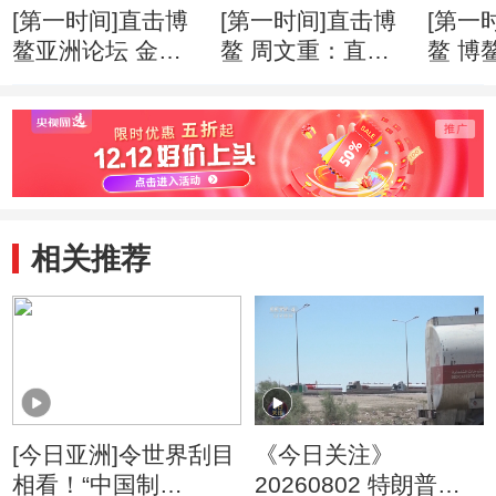
[第一时间]直击博
[第一时间]直击博
[第一
鳌亚洲论坛 金融
鳌 周文重：直面
鳌 博
科技快速“生长” 监
逆全球化思潮 亚
201
管面临更多挑战
洲应发出自己的声
就绪
音
相关推荐
[今日亚洲]令世界刮目
《今日关注》
相看！“中国制
20260802 特朗普叫