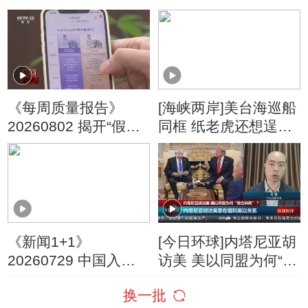
造”变“酷”了
停“最大规模”打击 伊
朗称摧毁美军F-35战
机
《每周质量报告》
[海峡两岸]美台海巡船
20260802 揭开“假洋
同框 纸老虎还想逞
牌”的真面目
威？
《新闻1+1》
[今日环球]内塔尼亚胡
20260729 中国入境
访美 美以同盟为何“貌
游，为何爆发式增
合神离”？
换一批
长？