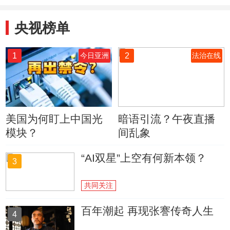
央视榜单
1
2
今日亚洲
法治在线
美国为何盯上中国光
暗语引流？午夜直播
模块？
间乱象
“AI双星”上空有何新本领？
3
共同关注
百年潮起 再现张謇传奇人生
4