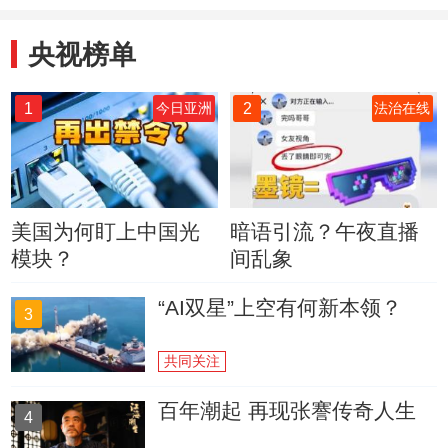
央视榜单
1
2
今日亚洲
法治在线
美国为何盯上中国光
暗语引流？午夜直播
模块？
间乱象
“AI双星”上空有何新本领？
3
共同关注
百年潮起 再现张謇传奇人生
4