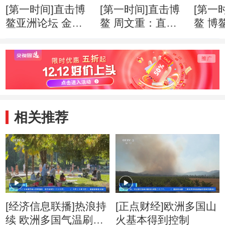
[第一时间]直击博
[第一时间]直击博
[第一
鳌亚洲论坛 金融
鳌 周文重：直面
鳌 博
科技快速“生长” 监
逆全球化思潮 亚
201
管面临更多挑战
洲应发出自己的声
就绪
音
相关推荐
[经济信息联播]热浪持
[正点财经]欧洲多国山
续 欧洲多国气温刷新
火基本得到控制