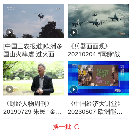
纪录
[中国三农报道]欧洲多
《兵器面面观》
国山火肆虐 过火面积
20210204 “鹰狮”战斗
远超往年同期
机
《财经人物周刊》
《中国经济大讲堂》
20190729 朱民 “金融
20230507 欧洲能源
实干家”
危机的启示
换一批