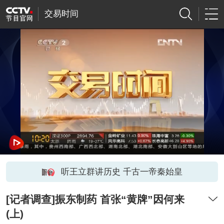
交易时间
听王立群讲历史 千古一帝秦始皇
[记者调查]振东制药 首张“黄牌”因何来
(上)