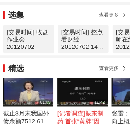
选集
查看更多
[交易时间] 收盘
[交易时间] 整点
[交易
作业会
看财经
师在
20120702
20120702 14：
2012
00
12
精选
查看更多
01:09
11:42
截止3月末我国外
[记者调查]振东制
张雷：
债余额7512.61亿
药 首张“黄牌”因何
向上概
美元
来(上)