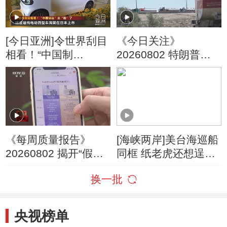
[今日亚洲]令世界刮目
《今日关注》
相看！“中国制
20260802 特朗普叫
造”变“酷”了
停“最大规模”打击 伊
朗称摧毁美军F-35战
机
《每周质量报告》
[海峡两岸]美台海巡船
20260802 揭开“假洋
同框 纸老虎还想逞
牌”的真面目
威？
换一批
央视榜单