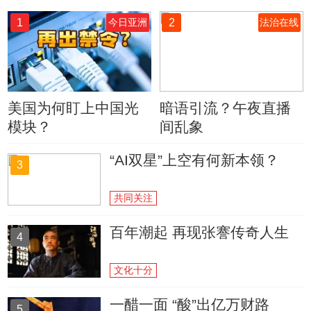
1
2
今日亚洲
法治在线
美国为何盯上中国光
暗语引流？午夜直播
模块？
间乱象
“AI双星”上空有何新本领？
3
共同关注
百年潮起 再现张謇传奇人生
4
文化十分
一醋一面 “酸”出亿万财路
5