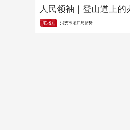
人民领袖｜登山道上的
联播+
消费市场开局起势
上半年 国内居民出游人次34.63亿
树立和践行正确政绩观
为基层减负 促实干担当
国防部：日本“再军事化”妄动是地区和平的真正威胁
国家网信办就个人信息保护规定（意见稿）征求意见
国台办：民进党倒行逆施 锁不住台湾青年求发展的心
三部门向陕西增拨3.2万件救灾物资
台风“白海豚”登陆之后是否会北上 将影响哪些地方？