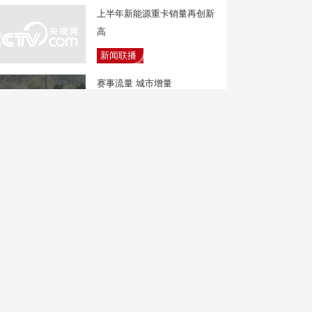
上半年新能源重卡销量再创新
高
新闻联播
赛事流量 城市增量
焦点访谈
低价球票背后暗藏陷阱 19万
元被转账
新闻直播间
民进党“大佬”拖欠巨款却健身
高消费引发争议
中国新闻
辽宁：文旅资源多元 特色城
市吸引外国游客