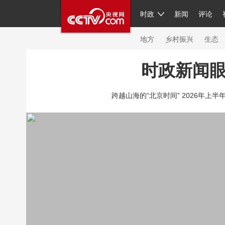
时政
新闻
评论
人民领袖习近平
直播
繁体
片库
海外频道
栏目大全
联播+
iPand
地方
乡村振兴
生态
时政新闻
总台春晚
网络春晚
共产党员网
秧纪
跨越山海的“北京时间” 2026年上半
新闻
国内
国际
评论
经济
军事
人民领袖习近平
联播+
热解读
天天学
视频
小央视频
小央直播
直播中国
现场
前线
比划
快看
蓝海中国
体育
直播
竞猜
2026年世界杯
20
VIP会员
CCTV奥林匹克频道
生活体育大