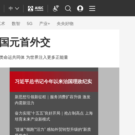
中
艺术
数智
5G
产业+
央央好物
国元首外交
类命运共同体 为世界注入更多正能量
习近平总书记今年以来治国理政纪实
新思想引领新征程｜服务消费扩容升级 激发
内需新活力
奋力实现“十五五”良好开局｜抢占制高点 上海
体育
培育未来产业新模式
“提速”“领跑”“活力” 感知外贸转型升级的“新质