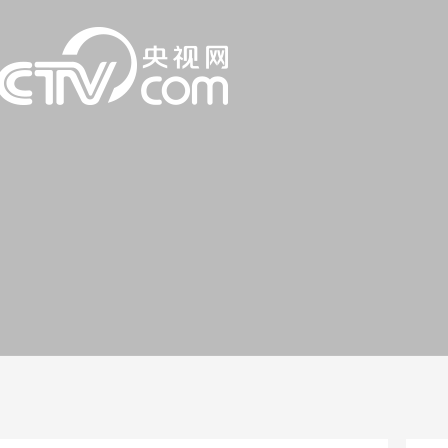
一路
央博
非遗
文化
旅游
科普
健康
乐龄
阅读
话
云起
超级工厂
智敬中国
全民健康
颜选攻略
海洋
片库
热播榜
总台企业白名单