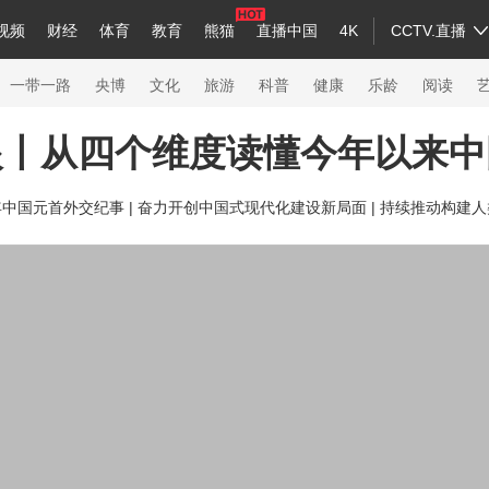
视频
财经
体育
教育
熊猫
直播中国
4K
CCTV.直播
a
中国领导人
节目单
English
听音
Монгол
央视快评
微视频
习式妙语
主持人
下载央视影音
热解读
天天学习
一带一路
央博
文化
旅游
科普
健康
乐龄
阅读
眼丨从四个维度读懂今年以来中
录
纪录片网
国家大剧院
大型活动
年中国元首外交纪事 |
奋力开创中国式现代化建设新局面 |
持续推动构建人
科技
法治
文娱
人物
公益
图片
习
习式妙语
央视快评
央视网评
光华锐评
锋面
熊猫频道
VR/AR
4K专区
全景新闻
新兵请入列
人生第一次
人生第二次
26年冬奥会
CBA
NBA
中超
国足
国际足球
网球
综合
会
体育江湖
文化体育
冰雪道路
足球道路