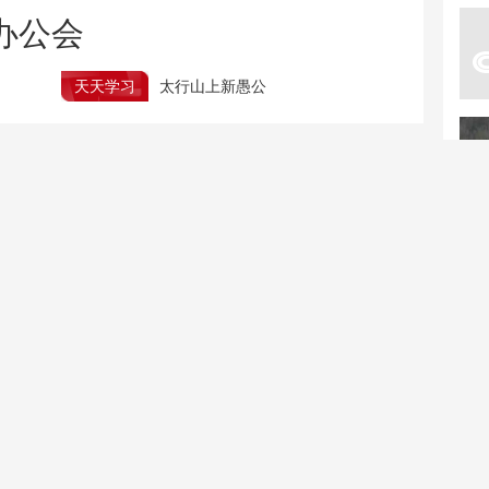
办公会
天天学习
太行山上新愚公
下半年征兵报名倒计时 体检注意事项
2026年暑期档票房破80亿 “电影+”持续激发消费活力
河南“三支一扶”招募存在规模性作弊
将重新组织笔试
强降雨来袭 列车停运或
一张图片多地出现 警惕
折返 车票怎么办？
民宿AI“照骗”引流