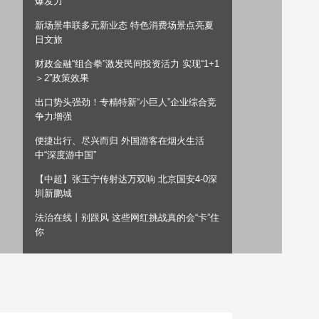
爆发力”
艺术
汽车
数智
5G
产业+
新场景串联多元新业态 特色消费场景点亮夏
日文旅
时尚
天气
才艺
网展
央央好物
财政金融“组合拳”激发民间投资活力 实现“1+1
＞2”政策效果
出口势头强劲！专精特新“小巨人”企业综合竞
争力增强
便捷出行、尽兴而归 外国游客在烟火生活
中“深度游中国”
【中超】张玉宁传射达万双响 北京国安4-0深
圳新鹏城
法治在线丨别跟风 这些网红挑战真的会“卡”住
你