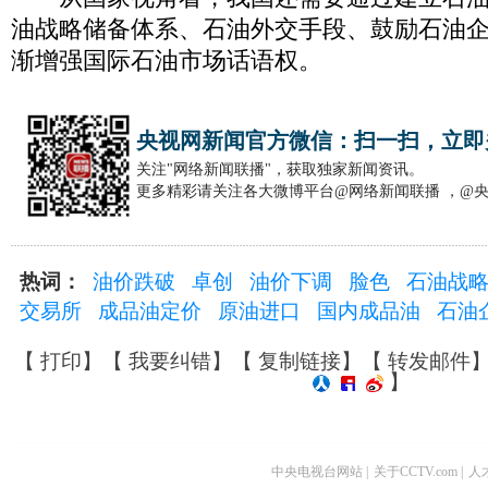
油战略储备体系、石油外交手段、鼓励石油
渐增强国际石油市场话语权。
央视网新闻官方微信：扫一扫，立即
关注"网络新闻联播"，获取独家新闻资讯。
更多精彩请关注各大微博平台@网络新闻联播 ，@
热词：
油价跌破
卓创
油价下调
脸色
石油战
交易所
成品油定价
原油进口
国内成品油
石油
【
打印
】【
我要纠错
】【
复制链接
】【
转发邮件
】
中央电视台网站
|
关于CCTV.com
|
人