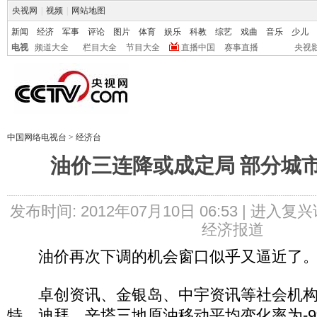
央视网
|
视频
|
网站地图
新闻
经济
军事
评论
图片
体育
娱乐
科教
综艺
戏曲
音乐
少儿
电视
频道大全
栏目大全
节目大全
直播中国
赛事直播
央视
中国网络电视台
>
经济台
油价三连降或成定局 部分城
发布时间: 2012年07月10日 06:53 |
进入复兴
经济报道
油价再次下调的机会窗口似乎又逼近了
卓创资讯、金银岛、中宇资讯等社会机构测
特、迪拜、辛塔三地原油移动平均变化率为-