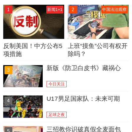
1
2
新闻1+1
中国法治观察
反制美国！中方公布5
上班“摸鱼”公司有权开
项措施
除吗？
新版《防卫白皮书》藏祸心
3
今日关注
U17男足国家队：未来可期
4
足球之夜
三招教你识破真假全麦面包
5