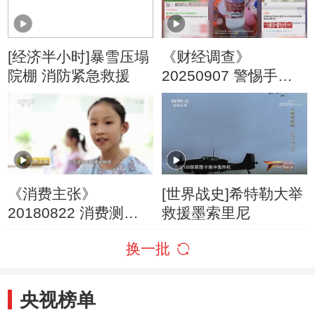
[经济半小时]暴雪压塌
《财经调查》
院棚 消防紧急救援
20250907 警惕手边
的“毒”玩具
《消费主张》
[世界战史]希特勒大举
20180822 消费测
救援墨索里尼
评：如何选购学习
换一批
桌？
央视榜单