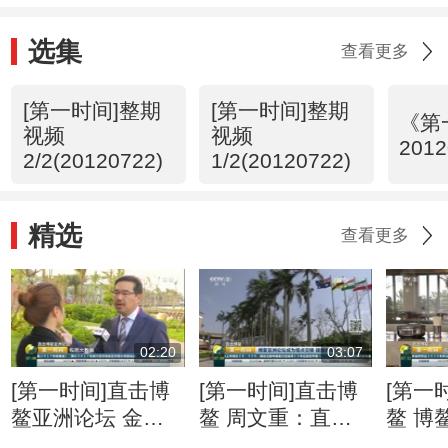
选集
查看更多
[第一时间]整期
[第一时间]整期
《第
视频
视频
2012
2/2(20120722)
1/2(20120722)
精选
查看更多
02:20
03:07
[第一时间]直击博
[第一时间]直击博
[第一
鳌亚洲论坛 金融
鳌 周文重：直面
鳌 博
科技快速“生长” 监
逆全球化思潮 亚
201