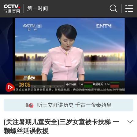
第一时间
听王立群讲历史 千古一帝秦始皇
[关注暑期儿童安全]三岁女童被卡扶梯 一
颗螺丝延误救援