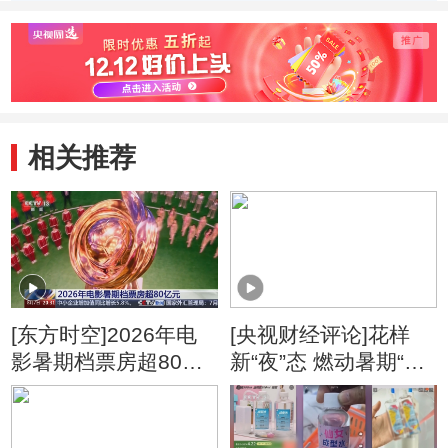
管面临更多挑战
洲应发出自己的声
就绪
音
相关推荐
[东方时空]2026年电
[央视财经评论]花样
影暑期档票房超80亿
新“夜”态 燃动暑期“夜
元
经济”