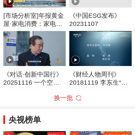
[市场分析室]年报黄金
《中国ESG发布》
屋·家电消费：家电行
20231107
业的好业绩能否持续
支撑股价上行？
《对话·创新中国行》
《财经人物周刊》
20251116 一个空调
20181119 李东生“一
企业的“破卷之道”
辈子 一件事”
换一批
央视榜单