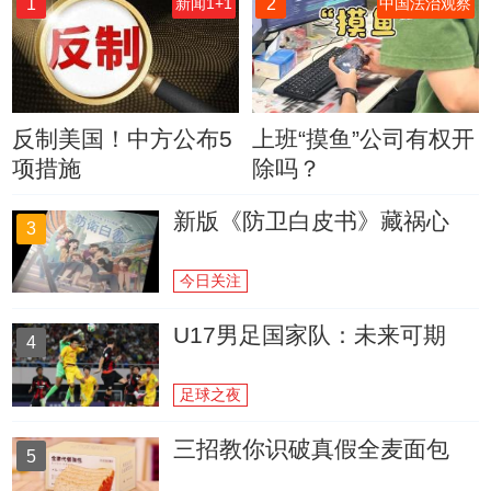
1
2
新闻1+1
中国法治观察
反制美国！中方公布5
上班“摸鱼”公司有权开
项措施
除吗？
新版《防卫白皮书》藏祸心
3
今日关注
U17男足国家队：未来可期
4
足球之夜
三招教你识破真假全麦面包
5