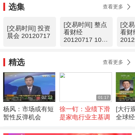
选集
查看更多
[交易时间] 整点
[交易
[交易时间] 投资
看财经
看财
晨会 20120717
20120717 10：
2012
00
00
精选
查看更多
02:12
01:17
杨风：市场或有短
徐一钉：业绩下滑
[大行
暂性反弹机会
是家电行业主基调
全球经
缩压力