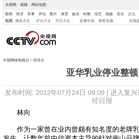
央视网
|
视频
|
网站地图
新闻
经济
军事
评论
图片
体育
娱乐
科教
综艺
戏曲
音乐
少儿
电视
频道大全
栏目大全
节目大全
直播中国
赛事直播
央视
中国网络电视台
>
经济台
亚华乳业停业整顿
发布时间: 2012年07月24日 09:09 |
进入复兴
经日报
林向
作为一家曾在业内曾颇有知名度的老牌乳企
发生，让数年前中信资本主导的针对南山品