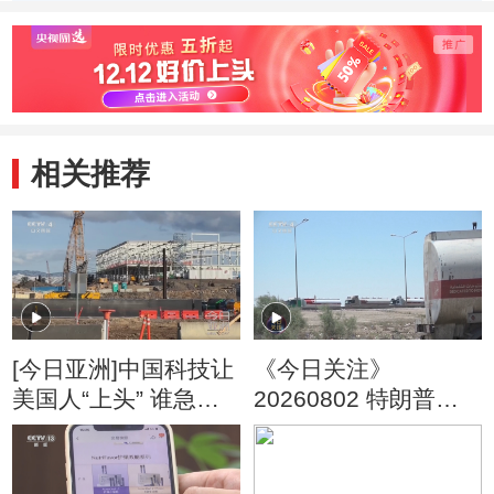
调整压力仍将释放
底”？
家上市
相关推荐
[今日亚洲]中国科技让
《今日关注》
美国人“上头” 谁急
20260802 特朗普叫
了？
停“最大规模”打击 伊
朗称摧毁美军F-35战
机