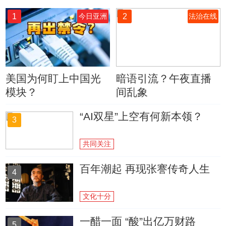
1
2
今日亚洲
法治在线
美国为何盯上中国光
暗语引流？午夜直播
模块？
间乱象
“AI双星”上空有何新本领？
3
共同关注
百年潮起 再现张謇传奇人生
4
文化十分
一醋一面 “酸”出亿万财路
5