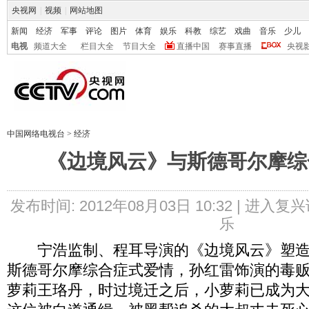
央视网
|
视频
|
网站地图
新闻
经济
军事
评论
图片
体育
娱乐
科教
综艺
戏曲
音乐
少儿
电视
频道大全
栏目大全
节目大全
直播中国
赛事直播
央视
中国网络电视台
>
经济
《边境风云》与斯德哥尔摩综
发布时间: 2012年08月03日 10:32 |
进入复兴
乐
宁浩监制、程耳导演的《边境风云》塑造
斯德哥尔摩综合症式爱情，孙红雷饰演的毒
萝莉王珞丹，时过境迁之后，小萝莉已成为