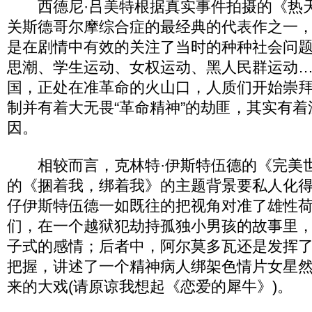
西德尼·吕美特根据真实事件拍摄的《热
关斯德哥尔摩综合症的最经典的代表作之一
是在剧情中有效的关注了当时的种种社会问
思潮、学生运动、女权运动、黑人民群运动……
国，正处在准革命的火山口，人质们开始崇
制并有着大无畏“革命精神”的劫匪，其实有
因。
相较而言，克林特·伊斯特伍德的《完美
的《捆着我，绑着我》的主题背景要私人化
仔伊斯特伍德一如既往的把视角对准了雄性
们，在一个越狱犯劫持孤独小男孩的故事里
子式的感情；后者中，阿尔莫多瓦还是发挥了
把握，讲述了一个精神病人绑架色情片女星
来的大戏(请原谅我想起《恋爱的犀牛》)。