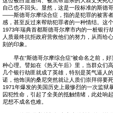
这位被白道通缉、被黑帮追杀的大叔丈夫死
自己也不回头。显然，这是一段标准的斯德
——斯德哥尔摩综合症，指的是犯罪的被害
感，甚至反过来帮助犯罪者的一种情结。这
1973年瑞典首都斯德哥尔摩市内的一桩银行
人质最终抗拒政府营救他们的努力，从而给
刻的印象。
早在“斯德哥尔摩综合症”被命名之前，好
种心理。譬如在《热天午后》里，当群众们高
几个银行劫匪就成了英雄，特别是英气逼人的
诺，他饰演的桑尼突然就让人质们崇拜得要死
1971年爆发的美国历史上最惨烈的一次监狱
囚犯性命，引起了全美的抵触情绪，此处响起
尼想不成名也难。