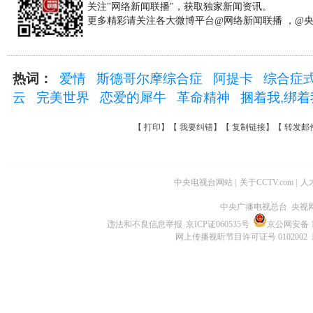
关注"网络新闻联播"，获取独家新闻资讯。
更多精彩请关注各大微博平台@网络新闻联播 ，@
热词：
爱情
斯德哥尔摩综合症
阿提卡
综合症
云
完美世界
恋爱的犀牛
革命精神
捆着我,绑
【
打印
】【
我要纠错
】【
复制链接
】【
转发邮
中央电视台网站
|
关于CCTV.com
|
人
中央广播电视总台 央视
违法和不良信息举报
京ICP证060535号
京公网安备 11
网上传播视听节目许可证号 0102002