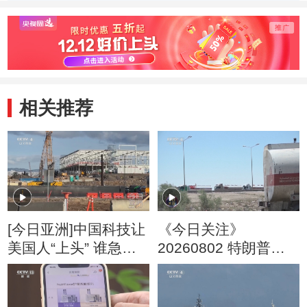
内阁
相关推荐
[今日亚洲]中国科技让
《今日关注》
美国人“上头” 谁急
20260802 特朗普叫
了？
停“最大规模”打击 伊
朗称摧毁美军F-35战
机