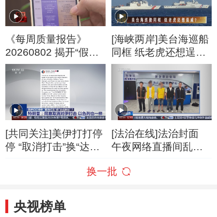
《每周质量报告》
[海峡两岸]美台海巡船
20260802 揭开“假洋
同框 纸老虎还想逞
牌”的真面目
威？
[共同关注]美伊打打停
[法治在线]法治封面
停 “取消打击”换“达成
午夜网络直播间乱象
协议”？特朗普：同意
调查
换一批
取消对伊打击 以色列
也一样
央视榜单