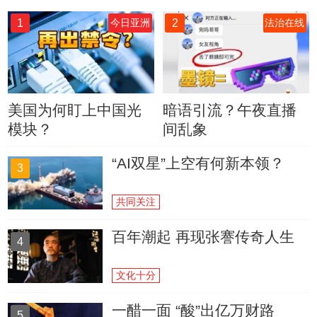
1
2
今日亚洲
法治在线
美国为何盯上中国光
暗语引流？午夜直播
模块？
间乱象
“AI双星”上空有何新本领？
3
共同关注
百年潮起 再现张謇传奇人生
4
文化十分
一醋一面 “酸”出亿万财路
5