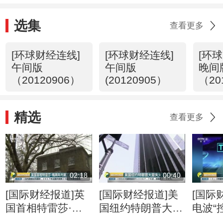
选集
查看更多
[环球财经连线]
[环球财经连线]
[环
午间版
午间版
晚间
（20120906）
(20120905）
（20
精选
查看更多
02:18
00:40
[国际财经报道]英
[国际财经报道]美
[国际
国首相特雷莎·梅
国纽约特朗普大厦
电波“
两年内第三次改组
失火 三人受伤
应就