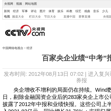
央视网
|
视频
|
网站地图
新闻
经济
军事
评论
图片
体育
娱乐
科教
综艺
戏曲
音乐
少儿
电视
频道大全
栏目大全
节目大全
直播中国
赛事直播
央视
中国网络电视台
>
经济
百家央企业绩“中考”
发布时间: 2012年08月13日 07:02 |
进入复兴
券报
央企增收不增利的局面仍在持续。Wind数
日，剔除金融国资企业后的283家央企上市公
披露了2012年中报和业绩快报。这些公司上