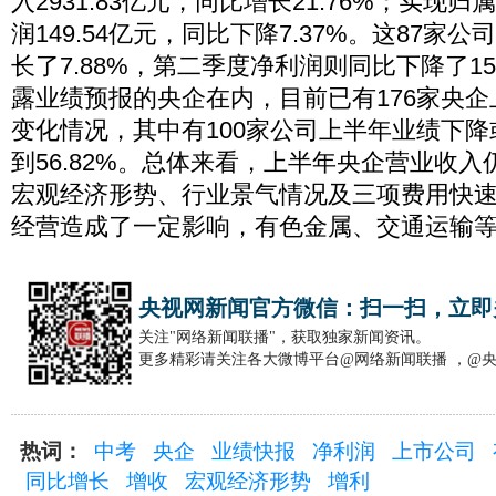
入2931.83亿元，同比增长21.76%；实现
润149.54亿元，同比下降7.37%。这87家
长了7.88%，第二季度净利润则同比下降了15
露业绩预报的央企在内，目前已有176家央
变化情况，其中有100家公司上半年业绩下
到56.82%。总体来看，上半年央企营业收
宏观经济形势、行业景气情况及三项费用快
经营造成了一定影响，有色金属、交通运输
央视网新闻官方微信：扫一扫，立即
关注"网络新闻联播"，获取独家新闻资讯。
更多精彩请关注各大微博平台@网络新闻联播 ，@
热词：
中考
央企
业绩快报
净利润
上市公司
同比增长
增收
宏观经济形势
增利