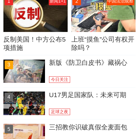
1
2
新闻1+1
中国法治观察
反制美国！中方公布5
上班“摸鱼”公司有权开
项措施
除吗？
新版《防卫白皮书》藏祸心
3
今日关注
U17男足国家队：未来可期
4
足球之夜
三招教你识破真假全麦面包
5