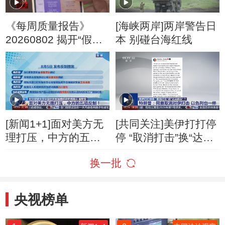
《每周质量报告》
[海峡两岸]两岸警告日
20260802 揭开“假洋
本 别碰台海红线
牌”的真面目
[新闻1+1]面对美方无
[共同关注]美伊打打停
理打压，中方的五项
停 “取消打击”换“达成
反制！
协议”？特朗普：同意
换一批
取消对伊打击 以色列
也一样
央视榜单