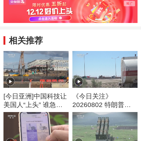
音
相关推荐
[今日亚洲]中国科技让
《今日关注》
美国人“上头” 谁急
20260802 特朗普叫
了？
停“最大规模”打击 伊
朗称摧毁美军F-35战
机