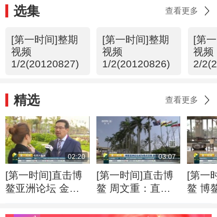
选集
查看更多
[第一时间]整期
[第一时间]整期
[第
视频
视频
视频
1/2(20120827)
1/2(20120826)
2/2(
精选
查看更多
02:20
03:07
[第一时间]直击博
[第一时间]直击博
[第一
鳌亚洲论坛 金融
鳌 周文重：直面
鳌 博
科技快速“生长” 监
逆全球化思潮 亚
201
管面临更多挑战
洲应发出自己的声
就绪