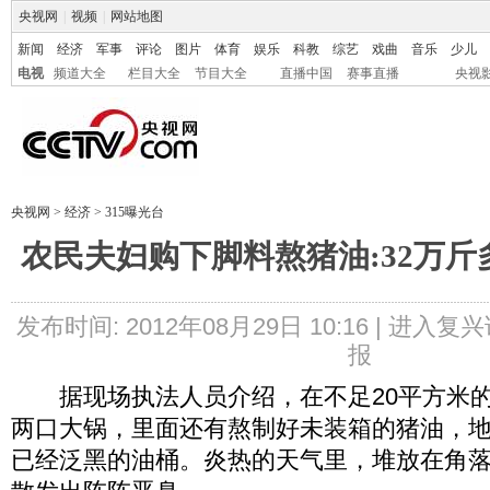
央视网
|
视频
|
网站地图
新闻
经济
军事
评论
图片
体育
娱乐
科教
综艺
戏曲
音乐
少儿
电视
频道大全
栏目大全
节目大全
直播中国
赛事直播
央视
央视网
>
经济
>
315曝光台
农民夫妇购下脚料熬猪油:32万
发布时间: 2012年08月29日 10:16 |
进入复兴
报
据现场执法人员介绍，在不足20平方米的
两口大锅，里面还有熬制好未装箱的猪油，
已经泛黑的油桶。炎热的天气里，堆放在角