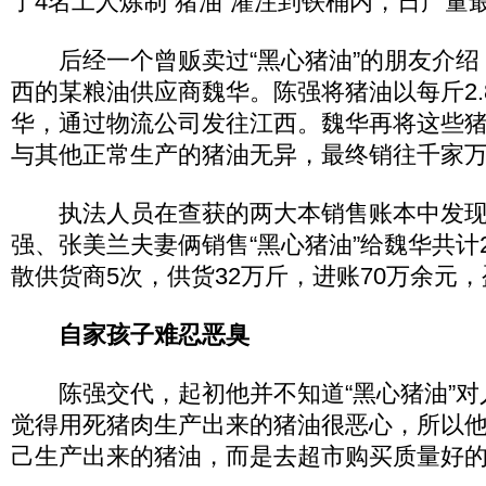
了4名工人炼制“猪油”灌注到铁桶内，日产量
后经一个曾贩卖过“黑心猪油”的朋友介绍
西的某粮油供应商魏华。陈强将猪油以每斤2.
华，通过物流公司发往江西。魏华再将这些
与其他正常生产的猪油无异，最终销往千家
执法人员在查获的两大本销售账本中发现
强、张美兰夫妻俩销售“黑心猪油”给魏华共计
散供货商5次，供货32万斤，进账70万余元，
自家孩子难忍恶臭
陈强交代，起初他并不知道“黑心猪油”对
觉得用死猪肉生产出来的猪油很恶心，所以
己生产出来的猪油，而是去超市购买质量好