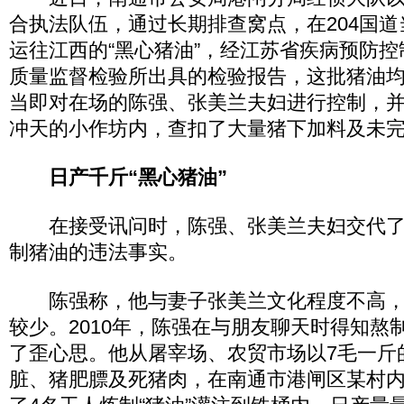
合执法队伍，通过长期排查窝点，在204国
运往江西的“黑心猪油”，经江苏省疾病预防
质量监督检验所出具的检验报告，这批猪油
当即对在场的陈强、张美兰夫妇进行控制，
冲天的小作坊内，查扣了大量猪下加料及未完
日产千斤“黑心猪油”
在接受讯问时，陈强、张美兰夫妇交代了
制猪油的违法事实。
陈强称，他与妻子张美兰文化程度不高，
较少。2010年，陈强在与朋友聊天时得知熬
了歪心思。他从屠宰场、农贸市场以7毛一斤
脏、猪肥膘及死猪肉，在南通市港闸区某村