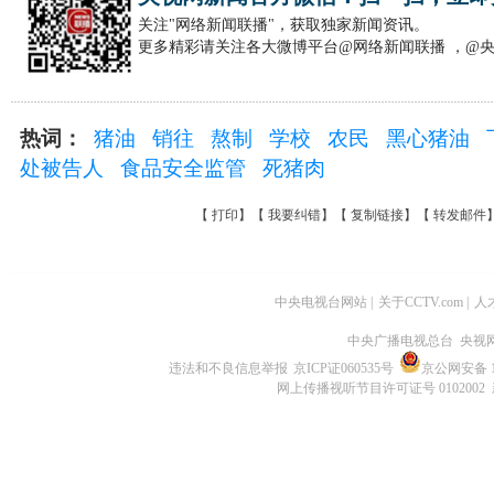
关注"网络新闻联播"，获取独家新闻资讯。
更多精彩请关注各大微博平台@网络新闻联播 ，@
热词：
猪油
销往
熬制
学校
农民
黑心猪油
处被告人
食品安全监管
死猪肉
【
打印
】【
我要纠错
】【
复制链接
】【
转发邮件
中央电视台网站
|
关于CCTV.com
|
人
中央广播电视总台 央视
违法和不良信息举报
京ICP证060535号
京公网安备 11
网上传播视听节目许可证号 0102002