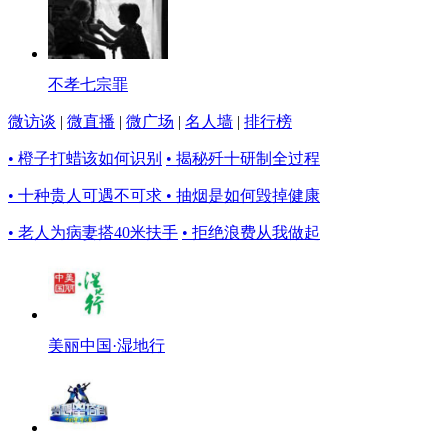
不孝七宗罪
微访谈
|
微直播
|
微广场
|
名人墙
|
排行榜
• 橙子打蜡该如何识别
• 揭秘歼十研制全过程
• 十种贵人可遇不可求
• 抽烟是如何毁掉健康
• 老人为病妻搭40米扶手
• 拒绝浪费从我做起
美丽中国·湿地行