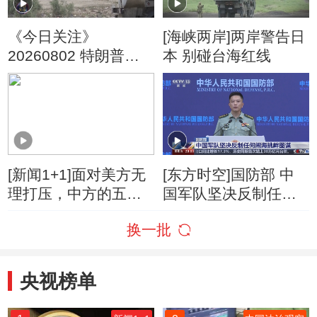
《今日关注》
[海峡两岸]两岸警告日
20260802 特朗普叫
本 别碰台海红线
停“最大规模”打击 伊
朗称摧毁美军F-35战
机
[新闻1+1]面对美方无
[东方时空]国防部 中
理打压，中方的五项
国军队坚决反制任何
反制！
闹海挑衅图谋
换一批
央视榜单