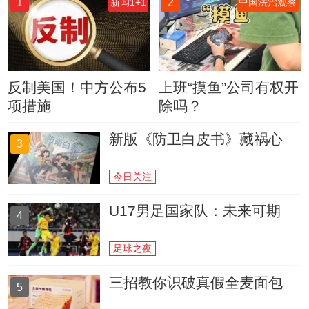
1
2
新闻1+1
中国法治观察
反制美国！中方公布5
上班“摸鱼”公司有权开
项措施
除吗？
新版《防卫白皮书》藏祸心
3
今日关注
U17男足国家队：未来可期
4
足球之夜
三招教你识破真假全麦面包
5