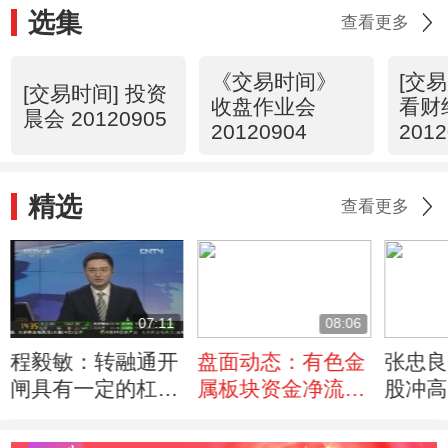
选集
查看更多
《交易时间》
[交易
[交易时间] 投资
收盘作业会
看财
晨会 20120905
20120904
2012
00
精选
查看更多
07:11
08:06
程毅敏：转融通开
盘面动态：有色金
张忠良
闸具有一定的杠杆
属板块资金净流出
股冲高
作用
居前
明留余