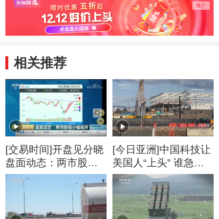
相关推荐
[交易时间]开盘见分晓
[今日亚洲]中国科技让
盘面动态：两市股指
美国人“上头” 谁急
小幅低开
了？