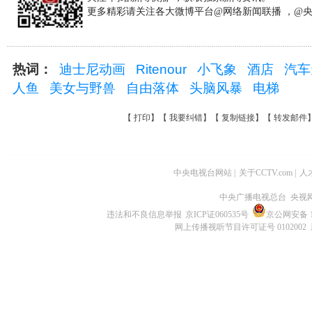
更多精彩请关注各大微博平台@网络新闻联播 ，@
热词：
迪士尼动画
Ritenour
小飞象
酒店
汽
人鱼
美女与野兽
自由落体
头脑风暴
电梯
【
打印
】【
我要纠错
】【
复制链接
】【
转发邮件
中央电视台网站
|
关于CCTV.com
|
人
中央广播电视总台 央视
违法和不良信息举报
京ICP证060535号
京公网安备 11
网上传播视听节目许可证号 0102002