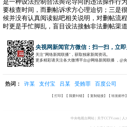
是一种设法控制合法舆论导向的违法操作行
要核查时间，而删帖诉求方心理迫切；三是
候并没有认真阅读贴吧相关说明，对删帖流
时更是手忙脚乱，盲目设法接触非法删帖渠
央视网新闻官方微信：扫一扫，立即
关注"网络新闻联播"，获取独家新闻资讯。
更多精彩请关注各大微博平台@网络新闻联播 ，@
热词：
许某
支付宝
吕某
受贿罪
百度公司
【
打印
】【
我要纠错
】【
复制链接
】【
转发邮件
中央电视台网站
|
关于CCTV.com
|
人