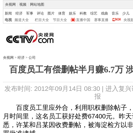
央视网
|
视频
|
网站地图
新闻
经济
军事
评论
图片
体育
娱乐
科教
综艺
戏曲
音乐
少儿
电视
频道大全
栏目大全
节目大全
直播中国
赛事直播
央视
央视网
>
经济
>
公司
百度员工有偿删帖半月赚6.7万 
发布时间: 2012年09月14日 08:30 |
进入复兴
报
百度员工里应外合，利用职权删除帖子，
月时间里，这名员工获好处费67400元。昨
悉，许某和吕某因收费删帖，被海淀检方以