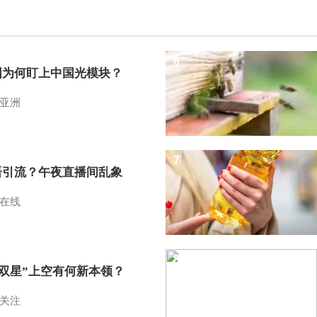
6
国为何盯上中国光模块？
亚洲
7
语引流？午夜直播间乱象
在线
8
I双星”上空有何新本领？
关注