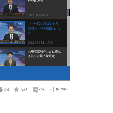
种今日领涨
2012-09-14 15:53:10
中关村指数2012发布 盘
面动态：沪深股指高开低
走
2012-09-14 11:15:06
民用航空局将出台促进公
务航空发展政策规定
2012-09-14 11:10:02
[直击夏季达沃斯]2012年
夏季达沃斯论坛昨天闭幕
嘉宾共识：中国经济反弹
评论
客户端看
点赞
收藏
可期
2012-09-14 11:10:01
南非旅游体验馆落户北京
中国游客有望创新高