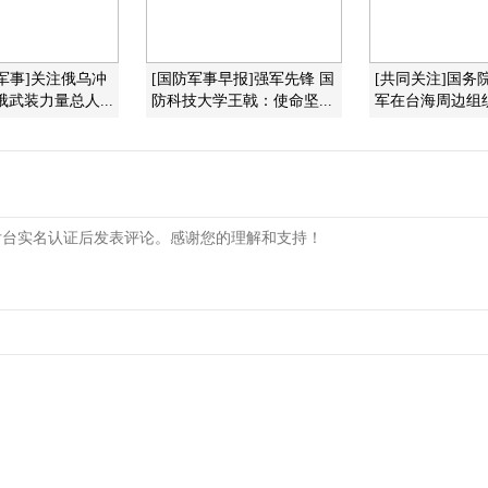
军事]关注俄乌冲
[国防军事早报]强军先锋 国
[共同关注]国务
俄武装力量总人...
防科技大学王戟：使命坚...
军在台海周边组织