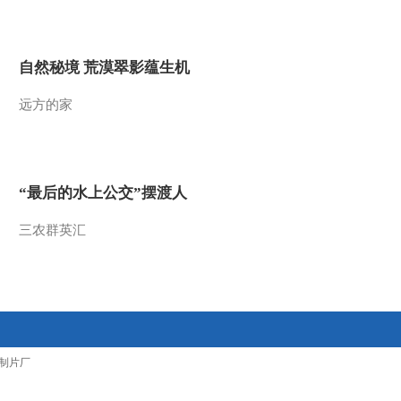
规屠宰企业
2012-09-13 16:00:12
[A股信心何处寻？]如何
自然秘境 荒漠翠影蕴生机
看待A股投资价值 投资者
资产如何配置
远方的家
2012-09-13 16:00:11
[A股信心何处寻？]如何
看待A股投资价值 投资者
资产如何配置
“最后的水上公交”摆渡人
2012-09-13 16:00:10
三农群英汇
盘面动态：午后航天军工
股表现活跃
2012-09-13 15:50:01
丁丁：解读期货市场行情
制片厂