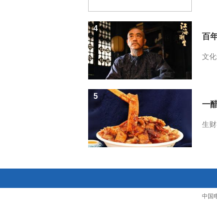
4
百
文化
5
一醋
生财
中国