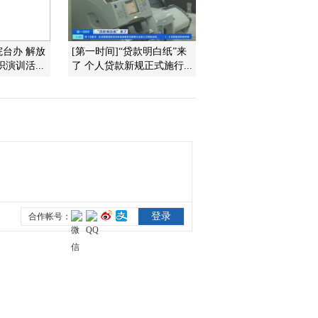
2012-09-14 10:50:38
院台办 解放
[第一时间]“贷款明白纸”来
[公司公告]中兴通讯：结
演训活...
了 个人贷款新规正式施行...
盟打造智慧城市
2012-09-14 10:45:08
闽灿坤退市风波：保壳有
望 再起风浪
2012-09-14 10:45:08
[金九银十看楼市]9月土地
市场井喷 一线城市地价
过热 中小房企转战二三
线
2012-09-14 10:45:07
[公司公告]博瑞传播：欲
筹资9亿元收购吉比特