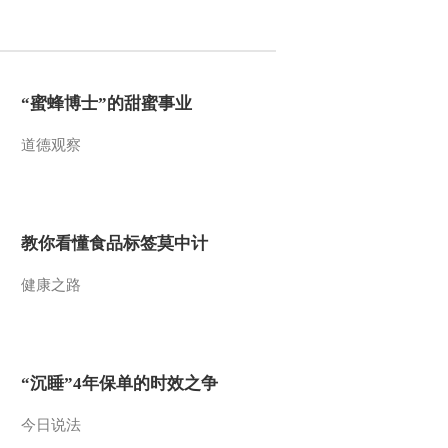
2012-09-14 10:45:06
股指期货四合约全线上涨
“蜜蜂博士”的甜蜜事业
道德观察
2012-09-14 10:40:05
开放式QE3启动 月购债
400亿美元
教你看懂食品标签莫中计
2012-09-14 10:40:04
健康之路
[聚焦美联储新一轮量化
宽松]业内人士热议新一
轮量化宽松
2012-09-14 10:40:04
“沉睡”4年保单的时效之争
商务部：正抓紧起草电子
商务管理条例 整顿76家
今日说法
连锁企业乱收费 清理违