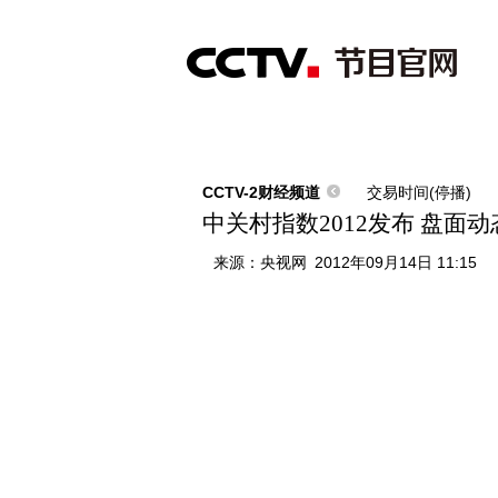
首页
直播
节目单
综合
新闻
财经
综艺
中文国际
体
CCTV-2财经频道
交易时间(停播)
中关村指数2012发布 盘面
来源：
央视网
2012年09月14日 11:15