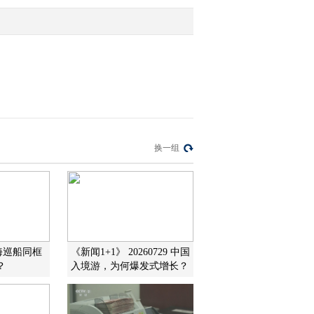
2012-09-14 11:10:01
[大行观点]沈建光：美联
储后续政策空间不大
2012-09-14 11:05:35
[大行观点]沈建光：开放
换一组
式QE3对经济刺激力度更
大
2012-09-14 11:05:24
唐峰磊：开放式QE3提振
大宗商品市场信心
海巡船同框
《新闻1+1》 20260729 中国
？
入境游，为何爆发式增长？
2012-09-14 10:50:39
两市股指全线高开