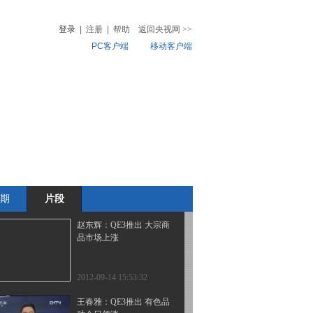
美国第三轮量化宽松
登录
|
注册
|
帮助
返回央视网
>>
PC客户端
移动客户端
2012-09-14 15:54:34
移动互联网提升旅游服务
音
热榜
品质
微视频
儿
音乐
体育赛事
农业农村
2012-09-14 15:54:11
盘面动态：午后两市大盘
震荡回升
期
片段
2012-09-14 15:53:53
赵东辉：QE3推出 大宗商
品市场上涨
2012-09-14 15:53:32
王春雅：QE3推出 有色品