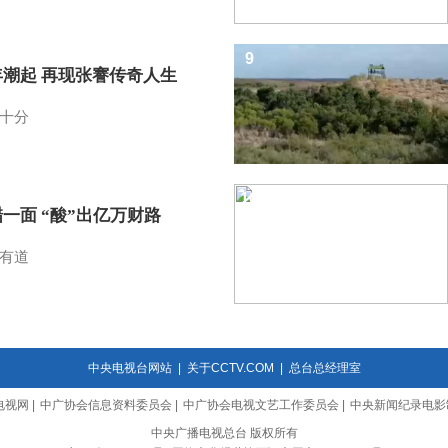
9
年潮起 再现张謇传奇人生
十分
10
一面 “酸”出亿万财路
有道
中央电视台网站
|
关于CCTV.COM
|
总台总经理室
电视网
|
中广协会信息资料委员会
|
中广协会电视文艺工作委员会
|
中央新闻纪录电影
中央广播电视总台 版权所有