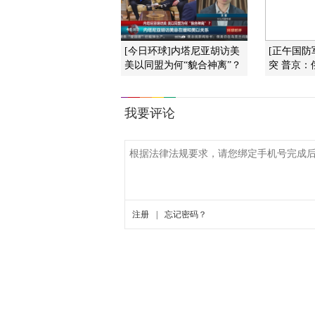
[今日环球]内塔尼亚胡访美
[正午国防
美以同盟为何“貌合神离”？
突 普京：