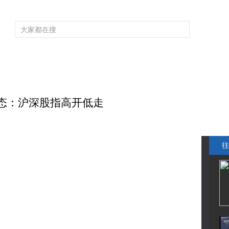
频道大全
栏目大全
片库
4K专区
听
育
电影
国防军事
电视剧
纪录
科教
戏曲
社会与法
少
动态：沪深股指高开低走
往