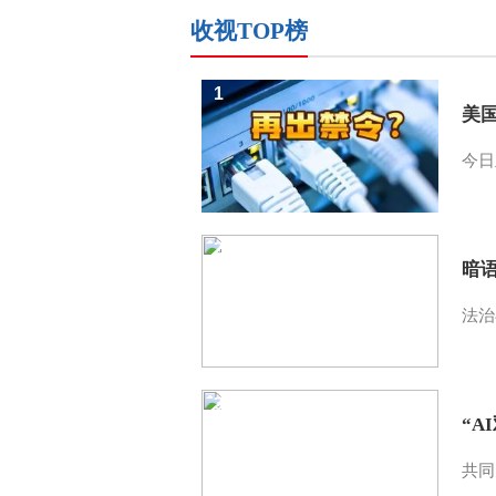
收视TOP榜
1
美
今日
2
暗
法治
3
“A
共同