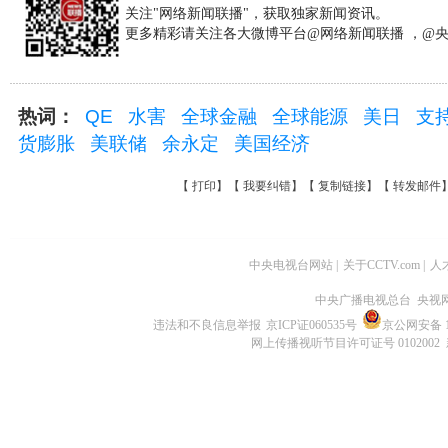
关注"网络新闻联播"，获取独家新闻资讯。
更多精彩请关注各大微博平台@网络新闻联播 ，@
热词：
QE
水害
全球金融
全球能源
美日
支
货膨胀
美联储
余永定
美国经济
【
打印
】【
我要纠错
】【
复制链接
】【
转发邮件
中央电视台网站
|
关于CCTV.com
|
人
中央广播电视总台 央视
违法和不良信息举报
京ICP证060535号
京公网安备 11
网上传播视听节目许可证号 0102002