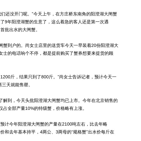
们还没开门呢。”今天上午，在方庄桥东南角的阳澄湖大闸蟹
做了9年阳澄湖蟹的生意了，这么着急的客人还是第一次遇
湖首批出水的大闸蟹。
蟹到户的。尚女士店里的送货车今天一早装着20份阳澄湖大
女士的电话响个不停，都是提前购买了蟹券想要来提货的顾
00斤，结果只到了800斤。”尚女士告诉记者，预计今天一
两三天就能售罄。
解到，今天头批阳澄湖大闸蟹均已上市。今年在北京销售的
仅占全部产量10%的特级蟹，价格略有上涨。
计今年阳澄湖大闸蟹的产量在2100吨左右，比去年略
价和去年基本持平，4两公、3两母的“规格蟹”出水价每斤在