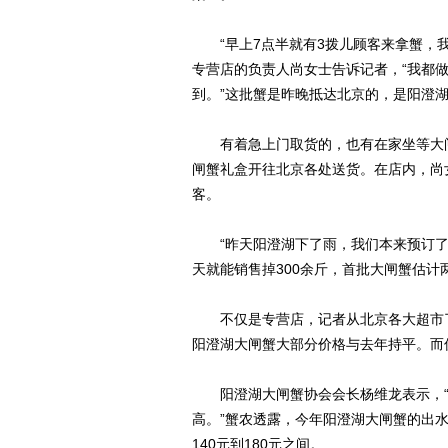
“早上7点半就有3拨儿顾客来拿蟹，我
专营店的负责人尚女士告诉记者，“我都
到。”这批蟹是昨晚抵达北京的，是阳澄
有着急上门取货的，也有在家坐等大闸
闸蟹礼盒开往北京各处送货。在店内，尚
客。
“昨天阳澄湖下了雨，我们本来预订了12
天就能销售掉300余斤，首批大闸蟹估计
不仅是专营店，记者从北京各大超市了
阳澄湖大闸蟹大部分价格与去年持平。而
阳澄湖大闸蟹协会会长杨维龙表示，“预
高。”蟹农透露，今年阳澄湖大闸蟹的出水
140元到180元之间。