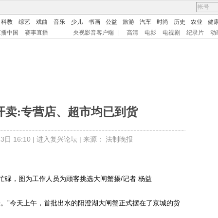
科教
综艺
戏曲
音乐
少儿
书画
公益
旅游
汽车
时尚
历史
农业
健
直播中国
赛事直播
央视影音客户端
|
高清
电影
电视剧
纪录片
动
开卖:专营店、超市均已到货
日 16:10 |
进入复兴论坛
| 来源： 法制晚报
，图为工作人员为顾客挑选大闸蟹摄/记者 杨益
。”今天上午，首批出水的阳澄湖大闸蟹正式摆在了京城的货