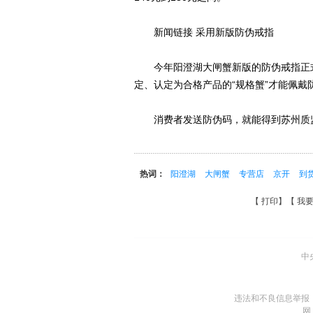
新闻链接 采用新版防伪戒指
今年阳澄湖大闸蟹新版的防伪戒指正式
定、认定为合格产品的“规格蟹”才能佩戴
消费者发送防伪码，就能得到苏州质监
热词：
阳澄湖
大闸蟹
专营店
京开
到
【
打印
】【
我
中
违法和不良信息举报
网