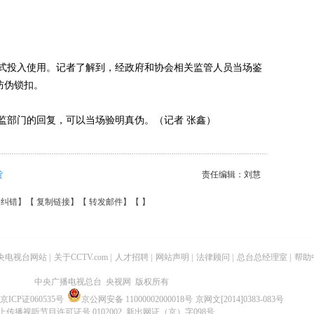
投入使用。记者了解到，经政府和协会相关监管人员当场鉴
防伪锁扣。
部门的回复，可以当场验明真伪。（记者 张鑫）
货
责任编辑：刘慧
要纠错
】【
复制链接
】【
转发邮件
】【
】
央电视台网站
|
关于CCTV.com
|
人才招聘
|
网站声明
|
法律顾问
|
总台总经理室
|
帮助
中央广播电视总台 央视网 版权所有
京ICP证060535号
京公网安备 11000002000018号
京网文[2014]0383-083号
上传播视听节目许可证号 0102002 新出网证（京）字098号