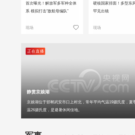
首次曝光！解放军多军种全体
硬核国家排面！多型东
系 模拟打击“敌航母编队”
罕见出镜
现场
现场
正在直播
静赏京娘湖
京娘湖位于邯郸武安市口上村北，常年平均气温19摄氏度，夏
温26摄氏度，是避暑休闲佳地。