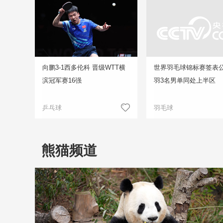
向鹏3-1西多伦科 晋级WTT横
世界羽毛球锦标赛签表公
滨冠军赛16强
羽3名男单同处上半区
乒乓球
羽毛球
熊猫频道