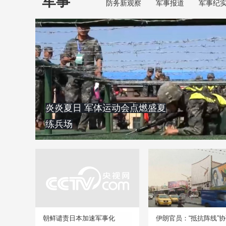
军事
防务新观察
军事报道
军事纪
炎炎夏日 军体运动会点燃盛夏
练兵场
朝鲜谴责日本加速军事化
伊朗官员：“抵抗阵线”