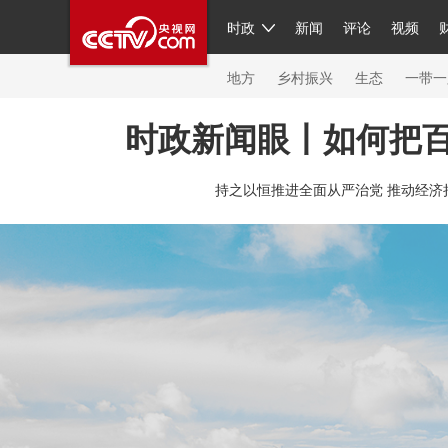
时政
新闻
评论
视频
人民领袖习近平
直播
繁体
片库
海外频道
栏目大全
联播+
iPanda
中国领
节目单
Engl
地方
乡村振兴
生态
一带一
时政新闻眼丨如何把
总台春晚
网络春晚
共产党员网
秧纪录
纪
持之以恒推进全面从严治党 推动经济
新闻
国内
国际
评论
经济
军事
科技
人民领袖习近平
联播+
热解读
天天学习
习
视频
小央视频
小央直播
直播中国
熊猫频
现场
前线
比划
快看
蓝海中国
新兵请入
体育
直播
竞猜
2026年世界杯
2026年冬奥
VIP会员
CCTV奥林匹克频道
生活体育大会
体