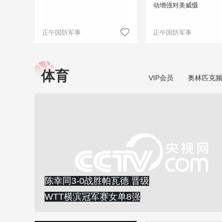
动增强对美威慑
正午国防军事
正午国防军事
体育
VIP会员
奥林匹克
陈幸同3-0战胜帕瓦德 晋级
WTT横滨冠军赛女单8强