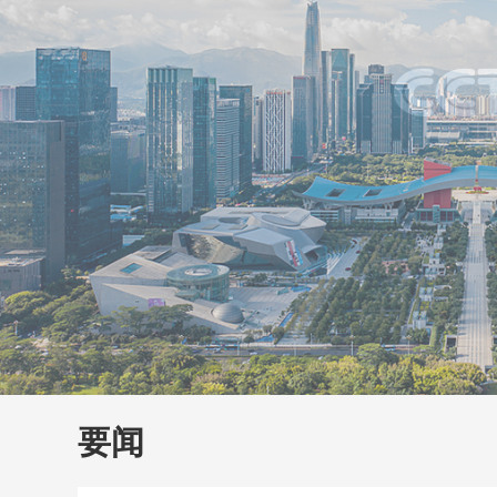
财经
教育
乡村振兴
生态环境
一带一路
大国智造
大国展会
大国保险
云顶对话
云
CCTV.节目官网
直播
节目单
栏目
片库
要闻