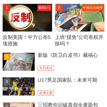
1
2
新闻1+1
中国法治观察
反制美国！中方公布5
上班“摸鱼”公司有权开
项措施
除吗？
新版《防卫白皮书》藏祸心
3
今日关注
U17男足国家队：未来可期
4
足球之夜
三招教你识破真假全麦面包
5