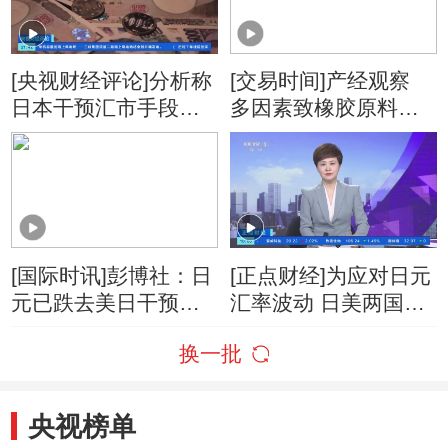
[央视财经评论]分析称
[交易时间]产经观察
日本干预汇市手段有
多因素致橡胶原料价
限
格从高位大幅下调
[国际时讯]彭博社：日
[正点财经]为应对日元
元已跌去美日干预后
汇率波动 日美两国联
近一半涨幅
手干预汇市买入日元
换一批
央视榜单