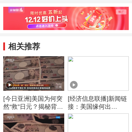
科学奖一等奖时隔
9名科学家获得国
云德
11年迎来“双响”
家科学技术奖
家最
相关推荐
[今日亚洲]美国为何突
[经济信息联播]新闻链
然“救”日元？揭秘背后
接：美国缘何出
真实动机
手“救”日元