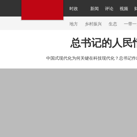
时政
新闻
评论
视频
人民领袖习近平
直播
繁体
片库
海外频道
栏目大全
联播+
iPanda
中国领
节目单
Engl
地方
乡村振兴
生态
一带一
总书记的人民
总台春晚
网络春晚
共产党员网
秧纪录
纪
中国式现代化为何关键在科技现代化？总书记作
新闻
国内
国际
评论
经济
军事
科技
人民领袖习近平
联播+
热解读
天天学习
习
视频
小央视频
小央直播
直播中国
熊猫频
现场
前线
比划
快看
蓝海中国
新兵请入
体育
直播
竞猜
2026年世界杯
2026年冬奥
VIP会员
CCTV奥林匹克频道
生活体育大会
体