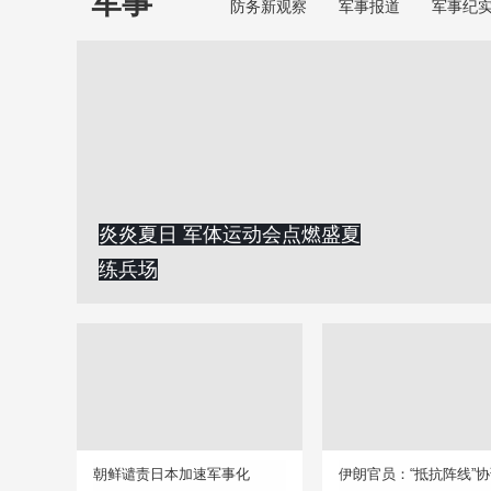
军事
防务新观察
军事报道
军事纪
炎炎夏日 军体运动会点燃盛夏
练兵场
朝鲜谴责日本加速军事化
伊朗官员：“抵抗阵线”