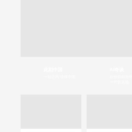
此刻中国
AI奇谈
一刻之内 读懂中国
在创新创造中
一片新天地