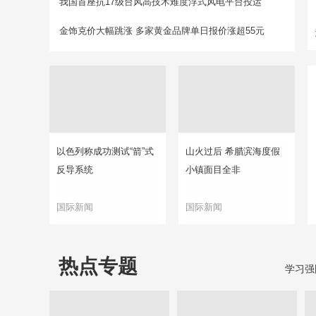
我国首座抗17级台风高技术难度浮式风电平台投运
金饰克价大幅跳涨 多家黄金品牌单日报价涨超55元
以色列称成功测试“箭”式
山火过后 希腊滨海度假
反导系统
小镇面目全非
国际新闻
国际新闻
热点专题
学习强