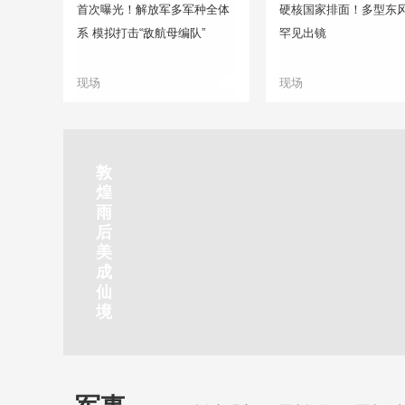
首次曝光！解放军多军种全体
硬核国家排面！多型东
系 模拟打击“敌航母编队”
罕见出镜
现场
现场
正在直播
敦
吉
南
秦
剑
云
煌
林
京
焦
皇
川
烟
探
雨
市
玄
作
岛
下
雨
古
后
北
武
红
金
梅
齐
北
美
山
湖
石
梦
岭
云
水
成
静赏京娘湖
公
景
峡
海
瀑
山
镇
仙
园
区
湾
布
京娘湖位于邯郸武安市口上村北，常年平均气温19摄氏度，夏
境
温26摄氏度，是避暑休闲佳地。