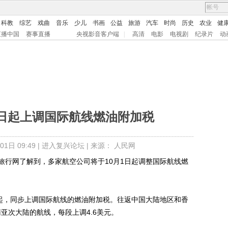
科教
综艺
戏曲
音乐
少儿
书画
公益
旅游
汽车
时尚
历史
农业
健
直播中国
赛事直播
央视影音客户端
|
高清
电影
电视剧
纪录片
动
日起上调国际航线燃油附加税
1日 09:49 |
进入复兴论坛
| 来源： 人民网
旅行网了解到，多家航空公司将于10月1日起调整国际航线燃
起，同步上调国际航线的燃油附加税。往返中国大陆地区和香
南亚次大陆的航线，每段上调4.6美元。