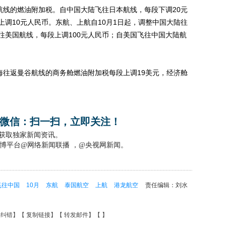
线的燃油附加税。自中国大陆飞往日本航线，每段下调20元
调10元人民币。东航、上航自10月1日起，调整中国大陆往
往美国航线，每段上调100元人民币；自美国飞往中国大陆航
往返曼谷航线的商务舱燃油附加税每段上调19美元，经济舱
微信：扫一扫，立即关注！
，获取独家新闻资讯。
博平台@网络新闻联播 ，@央视网新闻。
飞往中国
10月
东航
泰国航空
上航
港龙航空
责任编辑：刘水
要纠错
】【
复制链接
】【
转发邮件
】【
】