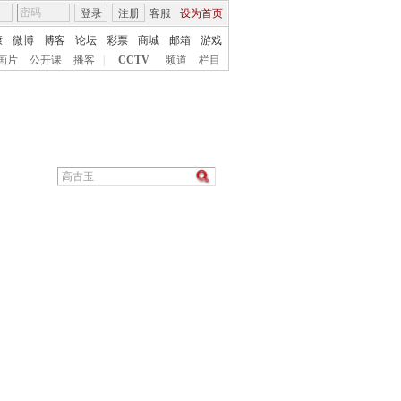
登录
注册
客服
设为首页
康
微博
博客
论坛
彩票
商城
邮箱
游戏
画片
公开课
播客
|
CCTV
频道
栏目