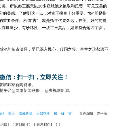
它美。所以秦王愿意以10多座城池来换取和氏璧，可见玉美的
它的美感。了解到这一点，对古玉投资十分重要。“好”即是指
的首要条件。所谓“古”，就是指年代要久远，在美、好的前提
，即存世量少，有珍稀性。一块古玉真品，如果符合这四字诀，
城池的传奇演绎，早已深入民心，传国之玺、皇室之珍都离不
微信：扫一扫，立即关注！
，获取独家新闻资讯。
博平台@网络新闻联播 ，@央视网新闻。
精品
美玉
收藏价值
玉器拍卖
稀
好
古
责任编辑：陈平丽
要纠错
】【
复制链接
】【
转发邮件
】【
】