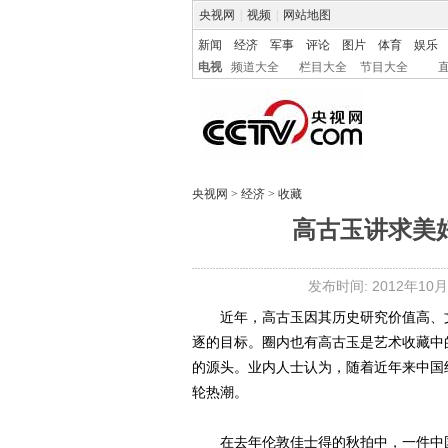
央视网
|
视频
|
网站地图
新闻
经济
军事
评论
图片
体育
娱乐
电视
频道大全
栏目大全
节目大全
央视网
>
经济
>
收藏
高古玉讲求美
发布时间: 2012年10月2
近年，高古玉因其历史研究价值高、文
逐的目标。圈内也有高古玉是艺术收藏中
的源头。业内人士认为，随着近年来中国
轮热潮。
在去年伦敦佳士得的秋拍中，一件中国西