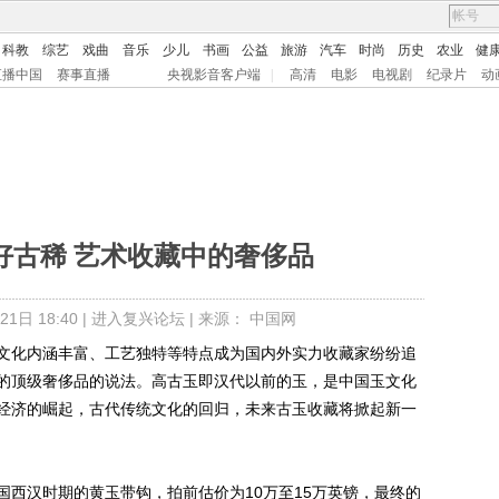
科教
综艺
戏曲
音乐
少儿
书画
公益
旅游
汽车
时尚
历史
农业
健
直播中国
赛事直播
央视影音客户端
|
高清
电影
电视剧
纪录片
动
好古稀 艺术收藏中的奢侈品
1日 18:40 |
进入复兴论坛
| 来源： 中国网
化内涵丰富、工艺独特等特点成为国内外实力收藏家纷纷追
的顶级奢侈品的说法。高古玉即汉代以前的玉，是中国玉文化
经济的崛起，古代传统文化的回归，未来古玉收藏将掀起新一
汉时期的黄玉带钩，拍前估价为10万至15万英镑，最终的