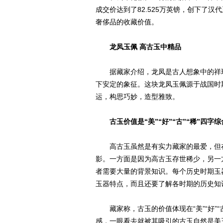
成交价达到了82.525万英镑，创下了
奢侈品的收藏价值。
龙凤玉佩 高古玉中精品
据藏家介绍，龙凤是古人想象中的祥瑞
下安定的象征。这块龙凤玉佩源于战国时
运，构思巧妙，造型雅致。
古玉价值是“美”“好”“古”“稀”四字综
高古玉虽然是有实力藏家的最爱，但在
影。一方面是因为高古玉存世稀少，另一
者需要大量的背景知识。每个历史时期玉
玉器特点，而且还要了解各时期的历史知
藏家称，古玉的价值体现在“美”“好”“古
感，一眼看去就被其吸引的古玉自然是美