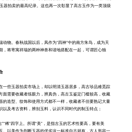
汉代玉器拍卖的最高纪录。这也再一次彰显了高古玉作为一类顶级
动物。春秋战国以后，凤作为“四神”中的南方朱鸟，成为天
期，将寄寓祥瑞的两种神兽和谐地搭配在一起，可谓匠心独
合
一些玉器拍卖市场上，却以明清玉器居多，高古珍品难觅踪
方面需要收藏者练眼力，辨真伪，高古玉鉴定门槛较高，收藏
器的造型、纹饰和使用方式都不一样，收藏者不但要熟记大量
识以及考古资料，辨别玉料，认识不同时代的制玉特点；
”“稀”四字上。所谓“美”，是指古玉的艺术性要高，要有美
玉。以美作为判断玉器的优劣这一标准自古就有，古人形容一