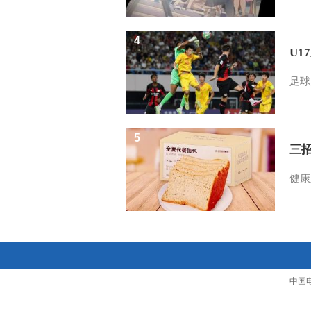
4
U1
足球
5
三
健康
中国