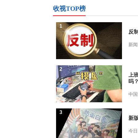
收视TOP榜
1
反
新闻
2
上
吗
中国
3
新
今日