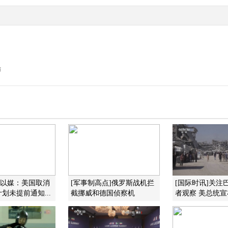
船
]以媒：美国取消
[军事制高点]俄罗斯战机拦
[国际时讯]关注
划未提前通知...
截挪威和德国侦察机
者观察 美总统宣布