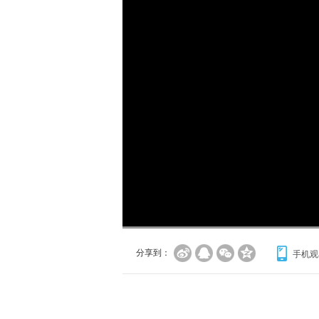
加
载
/
完
成
:
0%
分享到：
手机观