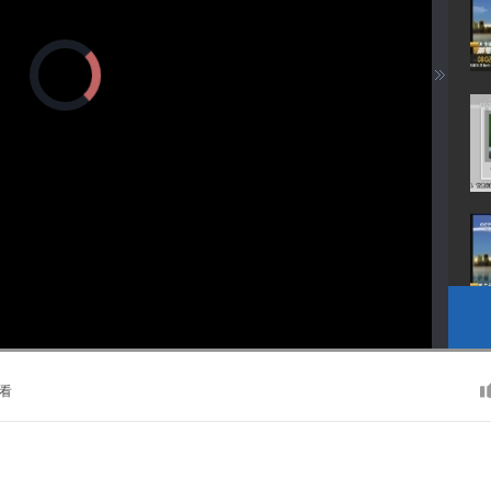
正
在
加
载
视
频
播
放
器。
播
画
静
放
质
音
速
(m)
度
看