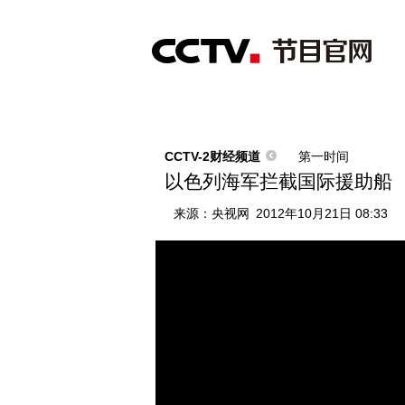
首页
直播
节目单
综合
新闻
财经
综艺
中文国际
体
CCTV-2财经频道
第一时间
以色列海军拦截国际援助船
来源：
央视网
2012年10月21日 08:33