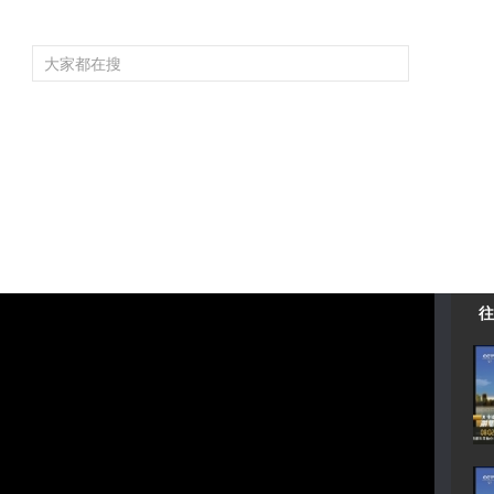
频道大全
栏目大全
片库
4K专区
听
育
电影
国防军事
电视剧
纪录
科教
戏曲
社会与法
少
往