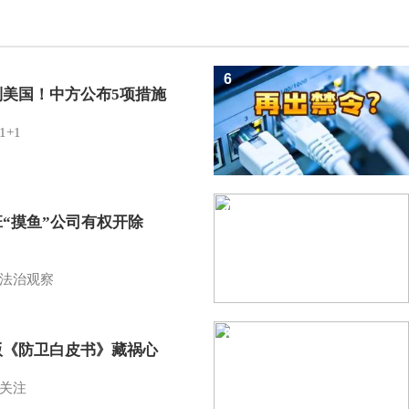
6
制美国！中方公布5项措施
1+1
7
班“摸鱼”公司有权开除
？
法治观察
8
版《防卫白皮书》藏祸心
关注