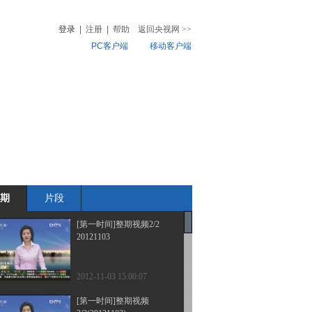
登录
|
注册
|
帮助
返回央视网
>>
PC客户端
移动客户端
音
热榜
微视频
儿
音乐
体育赛事
农业农村
期
片段
[第一时间]整期视频2/2
20121103
2012-11-03 15:00:07
[第一时间]整期视频